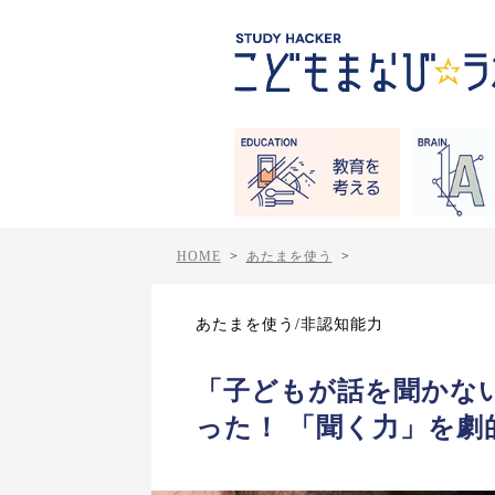
HOME
>
あたまを使う
>
あたまを使う/非認知能力
「子どもが話を聞かない
った！ 「聞く力」を劇