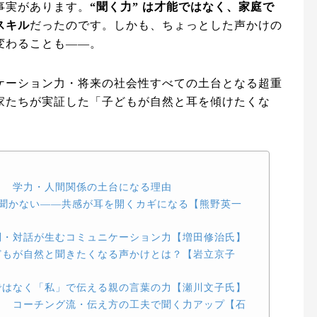
事実があります。
“聞く力” は才能ではなく、家庭で
スキル
だったのです。しかも、ちょっとした声かけの
変わることも――。
ケーション力・将来の社会性すべての土台となる超重
家たちが実証した「子どもが自然と耳を傾けたくな
。
？ 学力・人間関係の土台になる理由
しか聞かない――共感が耳を開くカギになる【熊野英一
問・対話が生むコミュニケーション力【増田修治氏】
どもが自然と聞きたくなる声かけとは？【岩立京子
ではなく「私」で伝える親の言葉の力【瀬川文子氏】
？ コーチング流・伝え方の工夫で聞く力アップ【石