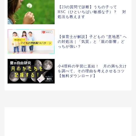
【23の質問で診断】うちの子って
HSC（ひといちばい敏感な子）？ 対
処法も教えます
【保育士が解説】子どもの “意地悪” へ
の対処法｜「気質」と「親の影響」ど
っちが強い？
小4理科の学習に直結！ 月の満ち欠け
を調べて、その理由を考えさせるコツ
【無料ダウンロード】