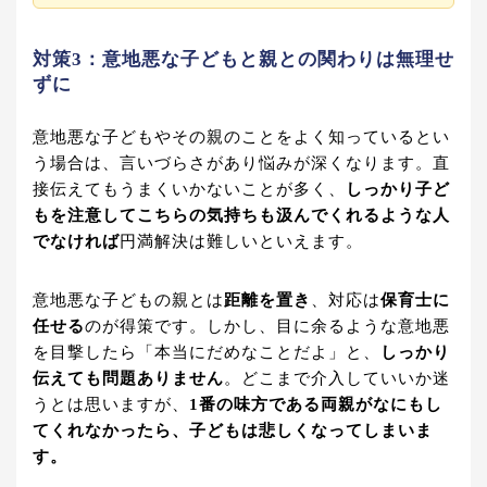
対策3：意地悪な子どもと親との関わりは無理せ
ずに
意地悪な子どもやその親のことをよく知っているとい
う場合は、言いづらさがあり悩みが深くなります。直
接伝えてもうまくいかないことが多く、
しっかり子ど
もを注意してこちらの気持ちも汲んでくれるような人
でなければ
円満解決は難しいといえます。
意地悪な子どもの親とは
距離を置き
、対応は
保育士に
任せる
のが得策です。しかし、目に余るような意地悪
を目撃したら「本当にだめなことだよ」と、
しっかり
伝えても問題ありません
。どこまで介入していいか迷
うとは思いますが、
1番の味方である両親がなにもし
てくれなかったら、子どもは悲しくなってしまいま
す。