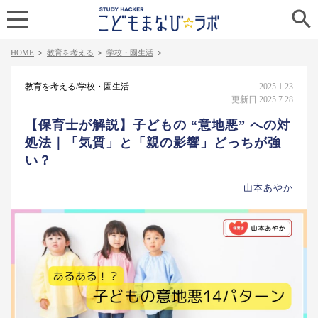

HOME
>
教育を考える
>
学校・園生活
>
教育を考える/学校・園生活
2025.1.23
更新日 2025.7.28
【保育士が解説】子どもの “意地悪” への対
処法｜「気質」と「親の影響」どっちが強
い？
山本あやか