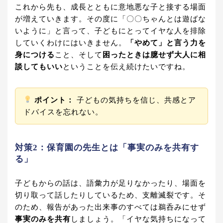
これから先も、成長とともに意地悪な子と接する場面
が増えていきます。その度に「〇〇ちゃんとは遊ばな
いように」と言って、子どもにとってイヤな人を排除
していくわけにはいきません。
「やめて」と言う力を
身につける
こと、そして
困ったときは臆せず大人に相
談してもいい
ということを伝え続けたいですね。
ポイント：
子どもの気持ちを信じ、共感とア
ドバイスを忘れない。
対策2：保育園の先生とは「事実のみを共有す
る」
子どもからの話は、語彙力が足りなかったり、場面を
切り取って話したりしているため、支離滅裂です。そ
のため、報告があった出来事のすべては鵜呑みにせず
事実のみを共有
しましょう。「イヤな気持ちになって