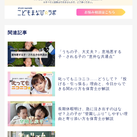
関連記事
「うちの子、大丈夫？」意地悪する
子・される子の “意外な共通点”
叱ってもニコニコ……どうして？ 『投
げる・引っ張る』理由と、今日からで
きる関わり方を保育士が解説
長期休暇明け、急に泣き出すのはな
ぜ？上の子が “登園しぶり” しやすい理
由と寄り添い方を保育士が解説