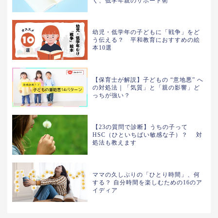
く、低学年親のサポート術
幼児・低学年の子どもに「戦争」をど
う伝える？ 平和教育におすすめの絵
本10選
【保育士が解説】子どもの “意地悪” へ
の対処法｜「気質」と「親の影響」ど
っちが強い？
【23の質問で診断】うちの子って
HSC（ひといちばい敏感な子）？ 対
処法も教えます
ママの久しぶりの「ひとり時間」、何
する？ 自分時間を楽しむための16のア
イディア