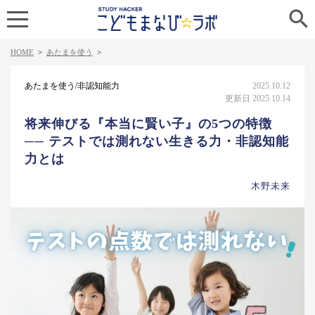

HOME
>
あたまを使う
>
あたまを使う/非認知能力
2025.10.12
更新日 2025.10.14
将来伸びる『本当に賢い子』の5つの特徴
── テストでは測れない生きる力・非認知能
力とは
木野未来