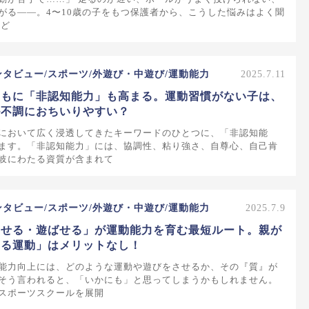
がる——。4〜10歳の子をもつ保護者から、こうした悩みはよく聞
れど
ンタビュー/スポーツ/外遊び・中遊び/運動能力
2025.7.11
ともに「非認知能力」も高まる。運動習慣がない子は、
ル不調におちいりやすい？
において広く浸透してきたキーワードのひとつに、「非認知能
ます。「非認知能力」には、協調性、粘り強さ、自尊心、自己肯
岐にわたる資質が含まれて
ンタビュー/スポーツ/外遊び・中遊び/運動能力
2025.7.9
らせる・遊ばせる」が運動能力を育む最短ルート。親が
せる運動」はメリットなし！
能力向上には、どのような運動や遊びをさせるか、その『質』が
そう言われると、「いかにも」と思ってしまうかもしれません。
スポーツスクールを展開