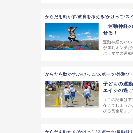
からだを動かす/教育を考える/かけっこ/ス
「運動神経の
せる！
運動神経のいい
が運動オンチだ
パ・ママの運動
からだを動かす/かけっこ/スポーツ/外遊び
子どもの運
エイジの過
（この記事はア
存じでしょうか
びる黄金期」。
からだを動かす/かけっこ/スポーツ/運動能