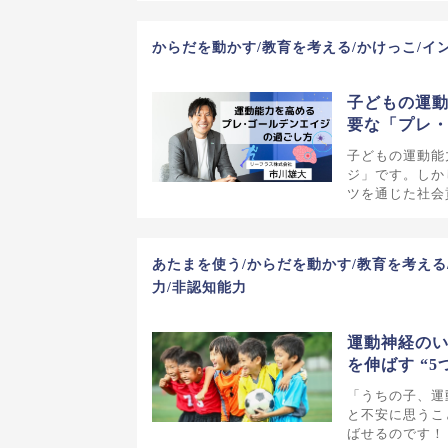
からだを動かす/教育を考える/かけっこ/イ
子どもの運
要な「プレ
子どもの運動能
ジ」です。しか
ツを通じた社会
あたまを使う/からだを動かす/教育を考える
力/非認知能力
運動神経の
を伸ばす “5
「うちの子、運
と不安に思うこ
ばせるのです！