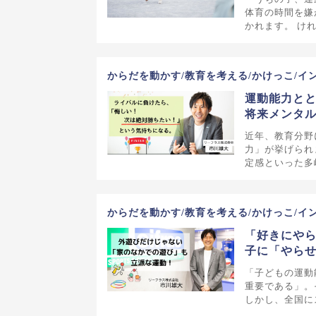
体育の時間を嫌
かれます。 け
からだを動かす/教育を考える/かけっこ/イ
運動能力と
将来メンタ
近年、教育分野
力」が挙げられ
定感といった多
からだを動かす/教育を考える/かけっこ/イ
「好きにや
子に「やら
「子どもの運動
重要である」。
しかし、全国に