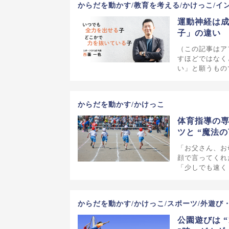
からだを動かす/教育を考える/かけっこ/イ
運動神経は
子」の違い
（この記事はア
すほどではなく
い」と願うもの
からだを動かす/かけっこ
体育指導の専
ツと “魔法
「お父さん、お
顔で言ってくれ
「少しでも速く
からだを動かす/かけっこ/スポーツ/外遊び
公園遊びは 