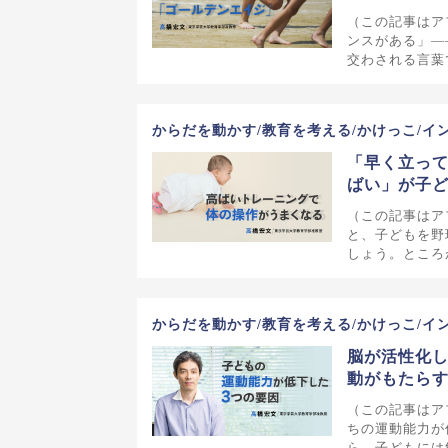
（この記事はア
ンスがある」―
交わされる言葉
からだを動かす/教育を考える/かけっこ/イ
「早く立っ
ばい」が子
（この記事はア
と、子どもを野
しょう。ところ
からだを動かす/教育を考える/かけっこ/イ
脳が活性化
動がもたら
（この記事はア
ちの運動能力が
ら、子どもには