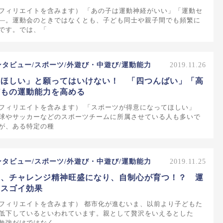
フィリエイトを含みます） 「あの子は運動神経がいい」「運動セ
―。運動会のときではなくとも、子ども同士や親子間でも頻繁に
です。では、「
ンタビュー/スポーツ/外遊び・中遊び/運動能力
2019.11.26
てほしい」と願ってはいけない！ 「四つんばい」「高
どもの運動能力を高める
フィリエイトを含みます） 「スポーツが得意になってほしい」
球やサッカーなどのスポーツチームに所属させている人も多いで
が、ある特定の種
ンタビュー/スポーツ/外遊び・中遊び/運動能力
2019.11.25
し、チャレンジ精神旺盛になり、自制心が育つ！？ 運
すスゴイ効果
フィリエイトを含みます） 都市化が進むいま、以前より子どもた
低下しているといわれています。親として贅沢をいえるとした
勉強だけではなく