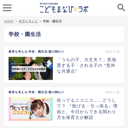

HOME
>
教育を考える
>
学校・園生活
学校・園生活
教育を考える/学校・園生活/親の関わり
2026.2.16
「うちの子、大丈夫？」意地
悪する子・される子の “意外
な共通点”
教育を考える/学校・園生活/親の関わり
2026.1.28
叱ってもニコニコ……どうし
て？ 『投げる・引っ張る』理
由と、今日からできる関わり
方を保育士が解説