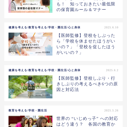
も！ 知っておきたい最低限
の保育園ルール＆マナー
健康を考える/教育を考える/学校・園生活/心と身体
2025.6.10
【医師監修】登校をしぶった
ら「学校を休ませたほうがい
いの？」「登校を促したほう
がいいの？」
健康を考える/教育を考える/学校・園生活/心と身体
2025.6.2
【医師監修】登校しぶり・行
きしぶりの考えるべき6つの原
因と対応法
教育を考える/学校・園生活
2025.5.26
世界の “いじめっ子” への対応
はどう違う？ 各国の教育か