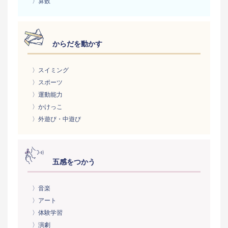
〉算数
からだを動かす
〉スイミング
〉スポーツ
〉運動能力
〉かけっこ
〉外遊び・中遊び
五感をつかう
〉音楽
〉アート
〉体験学習
〉演劇