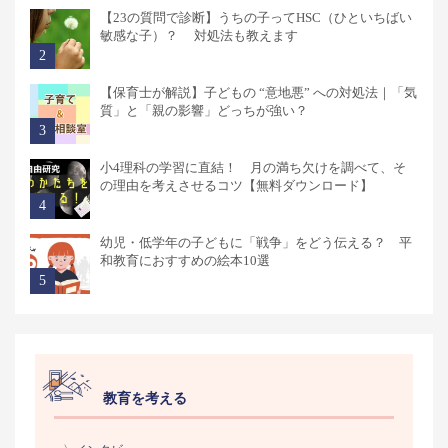
【23の質問で診断】うちの子ってHSC（ひといちばい
敏感な子）？ 対処法も教えます
【保育士が解説】子どもの “意地悪” への対処法｜「気
質」と「親の影響」どっちが強い？
小4理科の学習に直結！ 月の満ち欠けを調べて、そ
の理由を考えさせるコツ【無料ダウンロード】
幼児・低学年の子どもに「戦争」をどう伝える？ 平
和教育におすすめの絵本10選
教育を考える