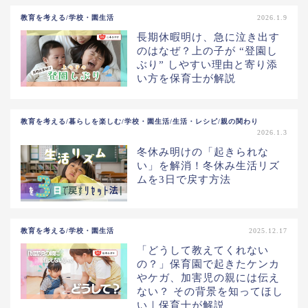
教育を考える/学校・園生活
2026.1.9
長期休暇明け、急に泣き出す
のはなぜ？上の子が “登園し
ぶり” しやすい理由と寄り添
い方を保育士が解説
教育を考える/暮らしを楽しむ/学校・園生活/生活・レシピ/親の関わり
2026.1.3
冬休み明けの「起きられな
い」を解消！冬休み生活リズ
ムを3日で戻す方法
教育を考える/学校・園生活
2025.12.17
「どうして教えてくれない
の？」保育園で起きたケンカ
やケガ、加害児の親には伝え
ない？ その背景を知ってほし
い｜保育士が解説