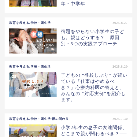
年・中学年
教育を考える/学校・園生活
2025.8.27
宿題をやらない小学生の子ど
も。親はどうする？ 原因
別・5つの実践アプローチ
教育を考える/学校・園生活
2025.8.20
子どもの “登校しぶり” が続い
ている「仕事はやめるべ
き？」心療内科医の答えと、
みんなの “対応実例”を紹介し
ます。
教育を考える/学校・園生活/親の関わり
2025.7.30
小学2年生の息子の友達関係、
どこまで親が関わるべき？──