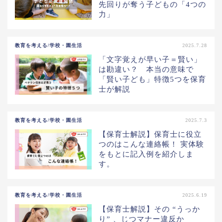
先回りが奪う子どもの「4つの
力」
教育を考える/学校・園生活
2025.7.28
「文字覚えが早い子＝賢い」
は勘違い？ 本当の意味で
「賢い子ども」特徴5つを保育
士が解説
教育を考える/学校・園生活
2025.7.3
【保育士解説】保育士に役立
つのはこんな連絡帳！ 実体験
をもとに記入例を紹介しま
す。
教育を考える/学校・園生活
2025.6.19
【保育士解説】その “うっか
り” 、じつマナー違反か