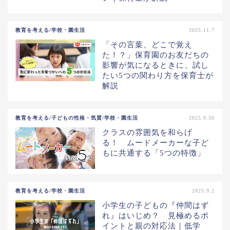
教育を考える/学校・園生活
2025.11.7
「その言葉、どこで覚え
た！？」保育園のお友だちの
影響が気になるときに、試し
たい5つの関わり方を保育士が
解説
教育を考える/子どもの性格・気質/学校・園生活
2025.9.30
クラスの雰囲気を和らげ
る！ ムードメーカーな子ど
もに共通する「5つの特徴」
教育を考える/学校・園生活
2025.9.2
小学生の子どもの『仲間はず
れ』はいじめ？ 見極めるポ
イントと親の対応法｜低学