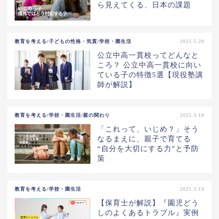
ら見えてくる、日本の課題
教育を考える/子どもの性格・気質/学校・園生活
2025.5.20
公立中高一貫校ってどんなと
ころ？ 公立中高一貫校に向い
ている子の特徴5選【現役塾講
師が解説】
教育を考える/学校・園生活/親の関わり
2025.3.18
「これって、いじめ？」そう
なるまえに、親子で育てる
“自分を大切にする力”と予防
策
教育を考える/学校・園生活
2025.3.13
【保育士が解説】『園児どう
しのよくあるトラブル』実例