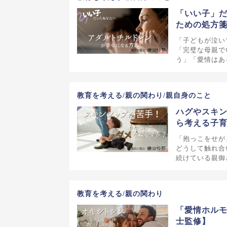
「いい子」
ための処方
「子どもが泣い
「完璧な母親で
う」「愛情はあ
教育を考える/親の関わり/親自身のこと
ハグやスキ
ら考える子
「抱っこをせが
どうして触れ合
続けている親御
教育を考える/親の関わり
「愛情ホル
士監修】