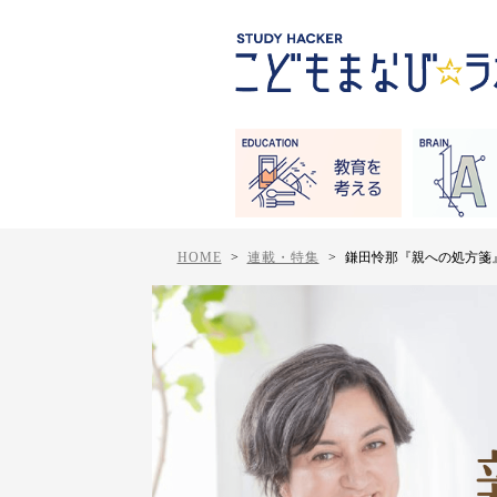
HOME
>
連載・特集
>
鎌田怜那『親への処方箋