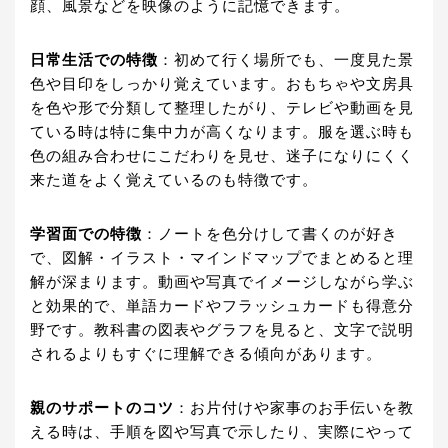
顔、風景などを映像のように記憶できます。
日常生活での特徴
：初めて行く場所でも、一度見た景
色や目印をしっかり覚えています。おもちゃや文房具
を色や形で分類して整理したがり、テレビや動画を見
ている時は特に集中力が高くなります。服を選ぶ時も
色の組み合わせにこだわりを見せ、迷子になりにくく
来た道をよく覚えているのも特徴です。
学習面での特徴
：ノートを色分けして書くのが好き
で、図解・イラスト・マインドマップでまとめると理
解が深まります。動画や写真でイメージしながら学ぶ
と効果的で、単語カードやフラッシュカードも得意分
野です。教科書の図表やグラフを見ると、文字で説明
されるよりもすぐに理解できる傾向があります。
親のサポートのコツ
：お片付けや家事のお手伝いを教
える時は、手順を図や写真で示したり、実際にやって