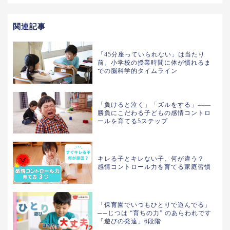
関連記事
「45分座っていられない」は当たり
前。小学校の授業時間に体が慣れるま
での脳科学的タイムライン
「負けると泣く」「ズルをする」——
勝負にこだわる子どもの感情コントロ
ールを育てる5ステップ
キレる子とキレない子、何が違う？
感情コントロール力を育てる家庭習慣
「保育園でいつもひとりで遊んでる」
──じつは “育ちの力” のあらわれです
「遊びの発達」6段階