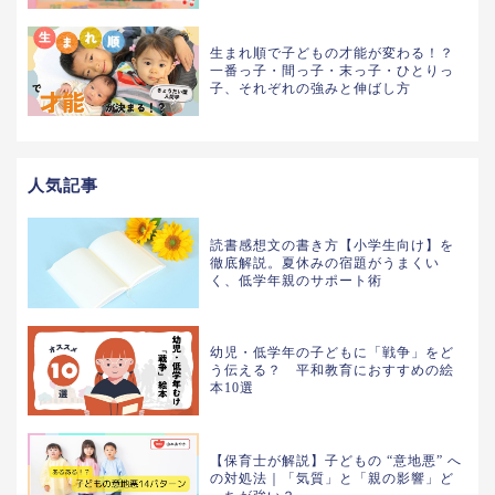
生まれ順で子どもの才能が変わる！？
一番っ子・間っ子・末っ子・ひとりっ
子、それぞれの強みと伸ばし方
人気記事
読書感想文の書き方【小学生向け】を
徹底解説。夏休みの宿題がうまくい
く、低学年親のサポート術
幼児・低学年の子どもに「戦争」をど
う伝える？ 平和教育におすすめの絵
本10選
【保育士が解説】子どもの “意地悪” へ
の対処法｜「気質」と「親の影響」ど