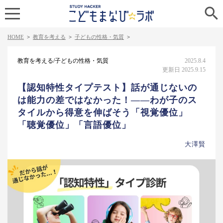

HOME
>
教育を考える
>
子どもの性格・気質
>
教育を考える/子どもの性格・気質
2025.8.4
更新日 2025.9.15
【認知特性タイプテスト】話が通じないの
は能力の差ではなかった！――わが子のス
タイルから得意を伸ばそう「視覚優位」
「聴覚優位」「言語優位」
大澤賢