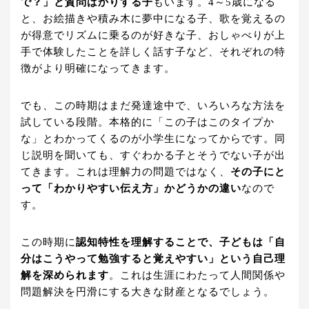
で？」と質問ばかりする子
もいます。4～5歳になる
と、お絵描きや積み木に夢中になる子、歌を覚えるの
が得意でリズムに乗るのが好きな子、おしゃべりが上
手で体験したことを詳しく話す子など、それぞれの特
徴がより明確になってきます。
でも、この時期はまだ発達途中で、いろいろな方法を
試している段階。本格的に「この子はこのタイプか
な」とわかってくるのが小学生になってからです。同
じ説明を聞いても、すぐわかる子とそうでない子が出
てきます。これは理解力の問題ではなく、
その子にと
って「わかりやすい伝え方」かどうかの違い
なので
す。
この時期に
認知特性を理解することで、子どもは「自
分はこうやって勉強すると覚えやすい」という自己理
解を深められます
。これは生涯にわたって人間関係や
問題解決を円滑にする大きな財産となるでしょう。