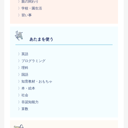
〉親の関わり
〉学校・園生活
〉習い事
あたまを使う
〉英語
〉プログラミング
〉理科
〉国語
〉知育教材・おもちゃ
〉本・絵本
〉社会
〉非認知能力
〉算数