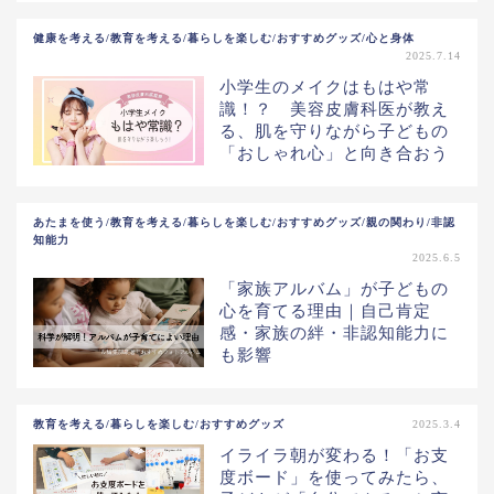
健康を考える/教育を考える/暮らしを楽しむ/おすすめグッズ/心と身体
2025.7.14
小学生のメイクはもはや常
識！？ 美容皮膚科医が教え
る、肌を守りながら子どもの
「おしゃれ心」と向き合おう
あたまを使う/教育を考える/暮らしを楽しむ/おすすめグッズ/親の関わり/非認
知能力
2025.6.5
「家族アルバム」が子どもの
心を育てる理由｜自己肯定
感・家族の絆・非認知能力に
も影響
教育を考える/暮らしを楽しむ/おすすめグッズ
2025.3.4
イライラ朝が変わる！「お支
度ボード」を使ってみたら、