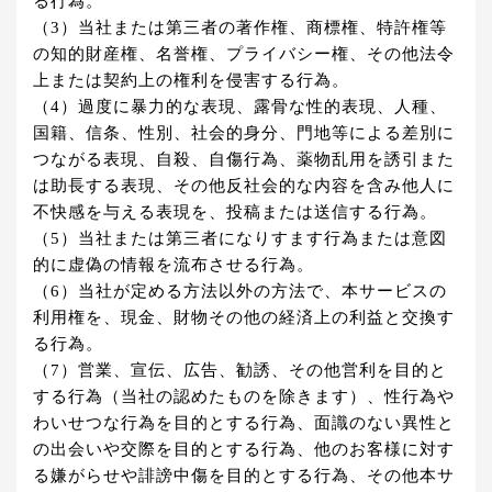
る行為。
（3）当社または第三者の著作権、商標権、特許権等
の知的財産権、名誉権、プライバシー権、その他法令
上または契約上の権利を侵害する行為。
（4）過度に暴力的な表現、露骨な性的表現、人種、
国籍、信条、性別、社会的身分、門地等による差別に
つながる表現、自殺、自傷行為、薬物乱用を誘引また
は助長する表現、その他反社会的な内容を含み他人に
不快感を与える表現を、投稿または送信する行為。
（5）当社または第三者になりすます行為または意図
的に虚偽の情報を流布させる行為。
（6）当社が定める方法以外の方法で、本サービスの
利用権を、現金、財物その他の経済上の利益と交換す
る行為。
（7）営業、宣伝、広告、勧誘、その他営利を目的と
する行為（当社の認めたものを除きます）、性行為や
わいせつな行為を目的とする行為、面識のない異性と
の出会いや交際を目的とする行為、他のお客様に対す
る嫌がらせや誹謗中傷を目的とする行為、その他本サ