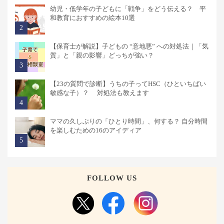
幼児・低学年の子どもに「戦争」をどう伝える？ 平
和教育におすすめの絵本10選
【保育士が解説】子どもの “意地悪” への対処法｜「気
質」と「親の影響」どっちが強い？
【23の質問で診断】うちの子ってHSC（ひといちばい
敏感な子）？ 対処法も教えます
ママの久しぶりの「ひとり時間」、何する？ 自分時間
を楽しむための16のアイディア
FOLLOW US