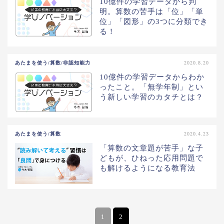
10億件の学習データから判
明。算数の苦手は「位」「単
位」「図形」の3つに分類でき
る！
あたまを使う/算数/非認知能力
2020.8.20
10億件の学習データからわか
ったこと。「無学年制」とい
う新しい学習のカタチとは？
あたまを使う/算数
2020.4.23
「算数の文章題が苦手」な子
どもが、ひねった応用問題で
も解けるようになる教育法
1
2