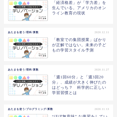
「経済格差」が「学力差」を
生んでいる。アメリカのオン
ライン教育の現状
あたまを使う/理科/算数
2020.12.11
「教室での集団授業」ばかり
が正解ではない。未来の子ど
もの学習スタイル予測
あたまを使う/理科/算数
2020.11.27
「週1回60分」と「週3回20
分」、成績が大きく伸びたの
はどっち？ 科学的に正しい
学習習慣とは
あたまを使う/プログラミング/算数
2020.11.13
“ほぼ無意味” な復習をしてい