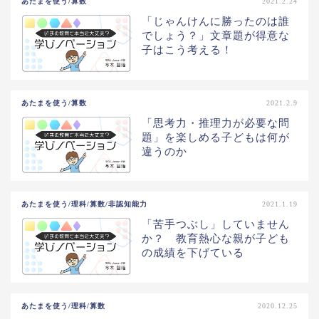
あたまを使う/算数
2021.2.24
「じゃんけんに勝ったのは誰
でしょう？」文章題が得意な
子はこう考える！
あたまを使う/算数
2021.2.9
「思考力・推理力が必要な問
題」を楽しめる子どもは何が
違うのか
あたまを使う/理科/算数/非認知能力
2021.1.19
「苦手つぶし」していません
か？ 教育熱心な親が子ども
の成績を下げている
あたまを使う/理科/算数
2020.12.25