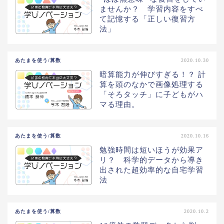
ませんか？ 学習内容をすべ
て記憶する「正しい復習方
法」
あたまを使う/算数
2020.10.30
暗算能力が伸びすぎる！？ 計
算を頭のなかで画像処理する
「そろタッチ」に子どもがハ
マる理由。
あたまを使う/算数
2020.10.16
勉強時間は短いほうが効果ア
リ？ 科学的データから導き
出された超効率的な自宅学習
法
あたまを使う/算数
2020.10.2