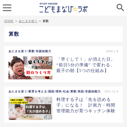

HOME
>
あたまを使う
>
算数
算数
あたまを使う/算数/非認知能力
2026.1.8
「早くして！」が消えた日。
“前日5分の準備” で変わる、
親子の朝【5つの仕組み】
あたまを使う/教育を考える/国語/理科/社会/算数/英語/非認知能力
2025.12.9
料理する子は「先を読める
子」になる！ 計画力・時間
管理能力が育つキッチン体験