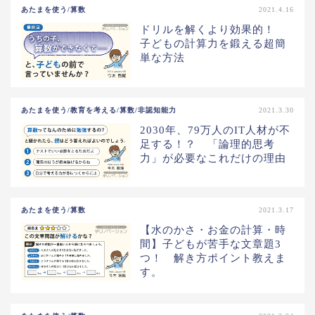
あたまを使う/算数
2021.4.16
ドリルを解くより効果的！
子どもの計算力を鍛える超簡
単な方法
あたまを使う/教育を考える/算数/非認知能力
2021.3.30
2030年、79万人のIT人材が不
足する！？ 「論理的思考
力」が必要なこれだけの理由
あたまを使う/算数
2021.3.17
【水のかさ・お金の計算・時
間】子どもが苦手な文章題3
つ！ 解き方ポイント教えま
す。