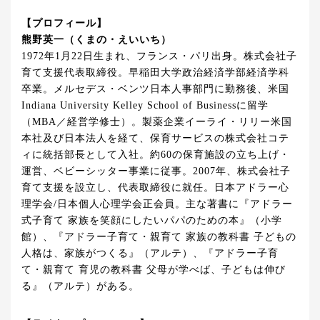
【プロフィール】
熊野英一（くまの・えいいち）
1972年1月22日生まれ、フランス・パリ出身。株式会社子
育て支援代表取締役。早稲田大学政治経済学部経済学科
卒業。メルセデス・ベンツ日本人事部門に勤務後、米国
Indiana University Kelley School of Businessに留学
（MBA／経営学修士）。製薬企業イーライ・リリー米国
本社及び日本法人を経て、保育サービスの株式会社コテ
ィに統括部長として入社。約60の保育施設の立ち上げ・
運営、ベビーシッター事業に従事。2007年、株式会社子
育て支援を設立し、代表取締役に就任。日本アドラー心
理学会/日本個人心理学会正会員。主な著書に『アドラー
式子育て 家族を笑顔にしたいパパのための本』（小学
館）、『アドラー子育て・親育て 家族の教科書 子どもの
人格は、家族がつくる』（アルテ）、『アドラー子育
て・親育て 育児の教科書 父母が学べば、子どもは伸び
る』（アルテ）がある。