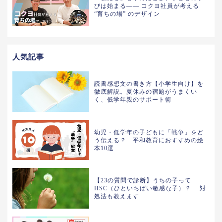
びは始まる—— コクヨ社員が考える
“育ちの場” のデザイン
人気記事
読書感想文の書き方【小学生向け】を
徹底解説。夏休みの宿題がうまくい
く、低学年親のサポート術
幼児・低学年の子どもに「戦争」をど
う伝える？ 平和教育におすすめの絵
本10選
【23の質問で診断】うちの子って
HSC（ひといちばい敏感な子）？ 対
処法も教えます