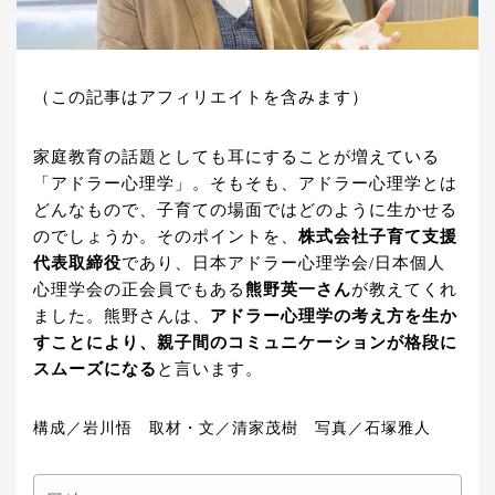
（この記事はアフィリエイトを含みます）
家庭教育の話題としても耳にすることが増えている
「アドラー心理学」。そもそも、アドラー心理学とは
どんなもので、子育ての場面ではどのように生かせる
のでしょうか。そのポイントを、
株式会社子育て支援
代表取締役
であり、日本アドラー心理学会/日本個人
心理学会の正会員でもある
熊野英一さん
が教えてくれ
ました。熊野さんは、
アドラー心理学の考え方を生か
すことにより、親子間のコミュニケーションが格段に
スムーズになる
と言います。
構成／岩川悟 取材・文／清家茂樹 写真／石塚雅人