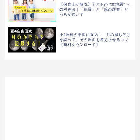
【保育士が解説】子どもの “意地悪” へ
の対処法｜「気質」と「親の影響」ど
っちが強い？
小4理科の学習に直結！ 月の満ち欠け
を調べて、その理由を考えさせるコツ
【無料ダウンロード】