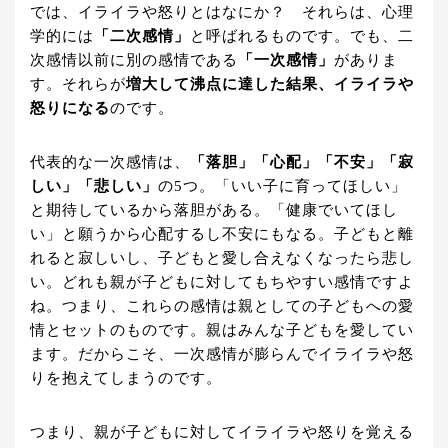
では、イライラや怒りとはなにか？ それらは、心理
学的には
「二次感情」
と呼ばれるものです。でも、二
次感情以前に別の感情である
「一次感情」
がありま
す。それらが
増大して沸点に達した結果、イライラや
怒りになる
のです。
代表的な一次感情は、
「落胆」「心配」「不安」「寂
しい」「悲しい」
の5つ。「いい子に育ってほしい」
と期待しているから落胆がある。「健康でいてほし
い」と願うから心配するし不安にもなる。子どもと離
れると寂しいし、子どもと愛し合えなくなったら悲し
い。どれも親が子どもに対してもちやすい感情ですよ
ね。つまり、これらの感情は親としての子どもへの愛
情とセットのものです。親はみんな子どもを愛してい
ます。だからこそ、一次感情が膨らんでイライラや怒
りを抱えてしまうのです。
つまり、親が子どもに対してイライラや怒りを覚える