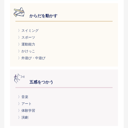
からだを動かす
〉スイミング
〉スポーツ
〉運動能力
〉かけっこ
〉外遊び・中遊び
五感をつかう
〉音楽
〉アート
〉体験学習
〉演劇