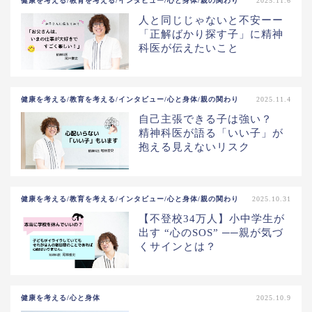
健康を考える/教育を考える/インタビュー/心と身体/親の関わり
2025.11.6
人と同じじゃないと不安ーー
「正解ばかり探す子」に精神
科医が伝えたいこと
健康を考える/教育を考える/インタビュー/心と身体/親の関わり
2025.11.4
自己主張できる子は強い？
精神科医が語る「いい子」が
抱える見えないリスク
健康を考える/教育を考える/インタビュー/心と身体/親の関わり
2025.10.31
【不登校34万人】小中学生が
出す “心のSOS” ──親が気づ
くサインとは？
健康を考える/心と身体
2025.10.9