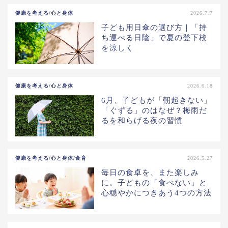
健康を考える/心と身体
2026.7.7
子ども用日傘の選び方｜「持
ち運べる日陰」で夏の登下校
を涼しく
健康を考える/心と身体
2026.6.18
6月、子どもが「朝起きない」
「ぐずる」のはなぜ？梅雨だ
るを和らげる夜の習慣
健康を考える/心と身体/食育
2026.5.27
毎日の食卓を、また楽しみ
に。子どもの「食べない」と
心穏やかにつきあう4つの方法