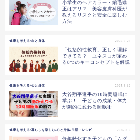
小学生のヘアカラー・縮毛矯
正はアリ？ 美容皮膚科医が
教えるリスクと安全に楽しむ
方法
健康を考える/心と身体
2025.9.23
「包括的性教育」正しく理解
できてる？ ユネスコが定め
る8つのキーコンセプトを解説
健康を考える/心と身体
2025.9.12
大谷翔平選手の10時間睡眠に
学ぶ！ 子どもの成績・体力
が劇的に変わる睡眠術
健康を考える/暮らしを楽しむ/心と身体/生活・レシピ
2025.8.6
低年齢化する子どもの「ムダ