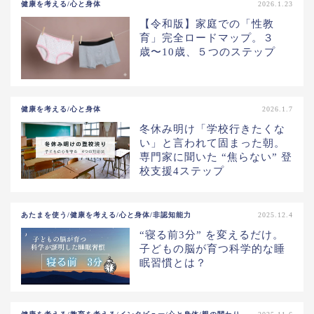
健康を考える/心と身体
2026.1.23
【令和版】家庭での「性教
育」完全ロードマップ。３
歳〜10歳、５つのステップ
健康を考える/心と身体
2026.1.7
冬休み明け「学校行きたくな
い」と言われて固まった朝。
専門家に聞いた “焦らない” 登
校支援4ステップ
あたまを使う/健康を考える/心と身体/非認知能力
2025.12.4
“寝る前3分” を変えるだけ。
子どもの脳が育つ科学的な睡
眠習慣とは？