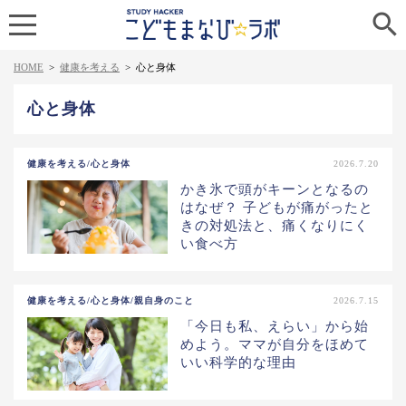

HOME
>
健康を考える
>
心と身体
心と身体
健康を考える/心と身体
2026.7.20
かき氷で頭がキーンとなるの
はなぜ？ 子どもが痛がったと
きの対処法と、痛くなりにく
い食べ方
健康を考える/心と身体/親自身のこと
2026.7.15
「今日も私、えらい」から始
めよう。ママが自分をほめて
いい科学的な理由