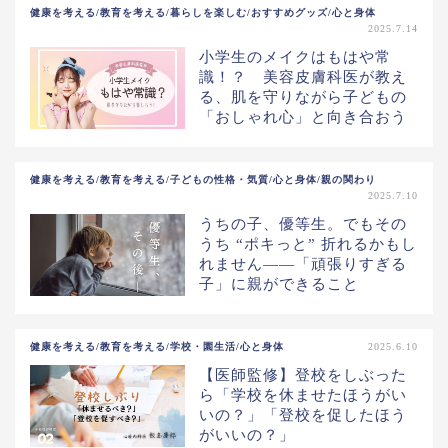
健康を考える/教育を考える/暮らしを楽しむ/おすすめグッズ/心と身体
2025.7.14
小学生のメイクはもはや常
識！？ 美容皮膚科医が教え
る、肌を守りながら子どもの
「おしゃれ心」と向き合おう
健康を考える/教育を考える/子どもの性格・気質/心と身体/親の関わり
2025.7.10
うちの子、優等生。でもその
うち “ポキっと” 折れるかもし
れません――「頑張りすぎる
子」に親ができること
健康を考える/教育を考える/学校・園生活/心と身体
2025.6.10
【医師監修】登校をしぶった
ら「学校を休ませたほうがい
いの？」「登校を促したほう
がいいの？」