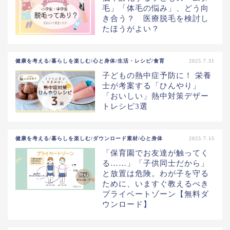
毛」「体毛の悩み」、どう向
き合う？ 医療脱毛を検討し
たほうがよい？
健康を考える/暮らしを楽しむ/心と身体/生活・レシピ/食育
2025.7.31
子どもの熱中症予防に！ 栄養
士が考案する「ひんやり」
「おいしい」熱中対策デザー
トレシピ3選
健康を考える/暮らしを楽しむ/ダウンロード素材/心と身体
2025.7.15
「保育園でお友達が触ってく
る……」「子供同士だから」
と放置は危険。わが子を守る
ために、いますぐ教えるべき
プライベートゾーン【無料ダ
ウンロード】