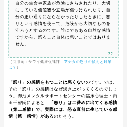
自分の生命や家族が危険にさらされたり、大切
にしている価値観や立場が傷つけられたり、自
分の思い通りにならなかったりしたときに、怒
りという感情を使って、危険から大切なものを
守ろうとするのです。誰にでもある自然な感情
ですから、怒ること自体は悪いことではありま
せん。
（引用元：サワイ健康促進課｜
アナタの怒りの傾向と対策
は？
）
「怒り」の感情をもつことは悪くない
のです。では、
その「怒り」の感情はなぜ湧き上がってくるのでしょ
う。御池メンタルサポートセンターの臨床心理士・内
田千智氏によると、
「怒り」は二番めに出てくる感情
（第二感情）で、実際には、怒る直前に生じている感
情（第一感情）がある
のだそう。