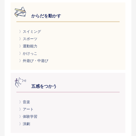
からだを動かす
〉スイミング
〉スポーツ
〉運動能力
〉かけっこ
〉外遊び・中遊び
五感をつかう
〉音楽
〉アート
〉体験学習
〉演劇