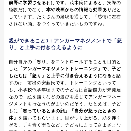
前野に学習させる
わけです。茂木氏によると、実際の
経験だけでなく、
本や映画からの情報も効果あり
だと
しています。たくさんの経験を通して、「感情に左右
されない脳」をつくっていきたいものですね。
親ができること3：アンガーマネジメントで「怒
り」と上手に付き合えるように
自分自身の「怒り」をコントロールすることを目的と
した
「アンガーマネジメントトレーニング」で、子ど
もたちは「怒り」と上手に付き合えるようになる
と話
すのは、前出の安藤氏です。トレーニングといって
も、小学校低学年頃までの子どもは言語能力が未発達
なので、絵を描くなどの遊びを通じてアンガーマネー
ジメントを行なうのがよいのだそう。たとえば、子ど
もに
「怒っているときの顔」「自分が怒ったときの
体」
を描いてもらいます。目がつり上がる、頭を赤く
塗る、手を青く塗るなど、子どもによってさまざまな