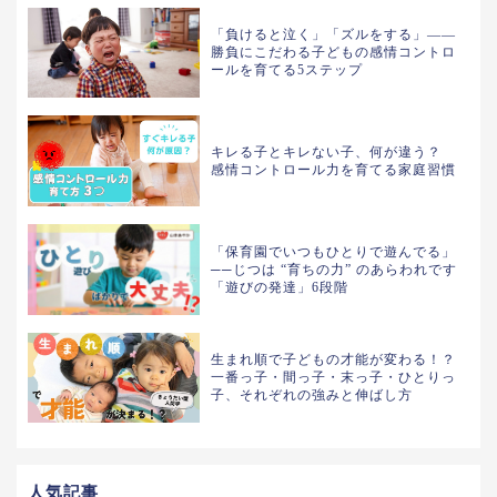
「負けると泣く」「ズルをする」——
勝負にこだわる子どもの感情コントロ
ールを育てる5ステップ
キレる子とキレない子、何が違う？
感情コントロール力を育てる家庭習慣
「保育園でいつもひとりで遊んでる」
──じつは “育ちの力” のあらわれです
「遊びの発達」6段階
生まれ順で子どもの才能が変わる！？
一番っ子・間っ子・末っ子・ひとりっ
子、それぞれの強みと伸ばし方
人気記事