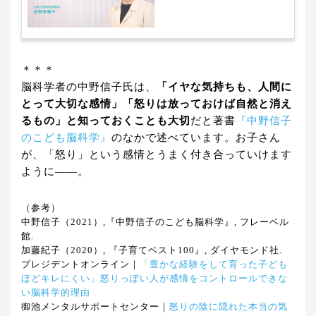
＊＊＊
脳科学者の中野信子氏は、
「イヤな気持ちも、人間に
とって大切な感情」「怒りは放っておけば自然と消え
るもの」と知っておくことも大切
だと著書
『中野信子
のこども脳科学』
のなかで述べています。お子さん
が、「怒り」という感情とうまく付き合っていけます
ように――。
（参考）
中野信子（2021）,『中野信子のこども脳科学』, フレーベル
館.
加藤紀子（2020）, 『子育てベスト100』, ダイヤモンド社.
プレジデントオンライン｜
「豊かな経験をして育った子ども
ほどキレにくい」怒りっぽい人が感情をコントロールできな
い脳科学的理由
御池メンタルサポートセンター｜
怒りの陰に隠れた本当の気