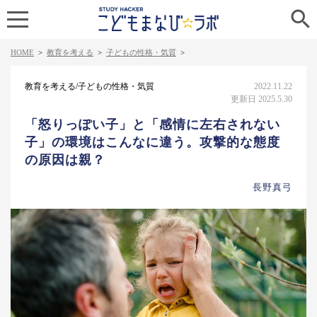

HOME
>
教育を考える
>
子どもの性格・気質
>
教育を考える/子どもの性格・気質
2022.11.22
更新日 2025.5.30
「怒りっぽい子」と「感情に左右されない
子」の環境はこんなに違う。攻撃的な態度
の原因は親？
長野真弓