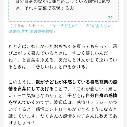
自分自身のなかに沸き起こっている感情に気づ
き、それを言葉で表現する力
（引用元：リセマム｜
「今、子どもの“こころ”があぶない」
発達心理学 渡辺弥生教授
）
たとえば、欲しかったおもちゃを買ってもらって、飛
び上がって喜んでいるときに「すごく嬉しいんだ
ね！」と言葉を添える。友だちとけんかして泣いてい
るときは、「悲しいね」と声をかける。
このように、
親が子どもが体感している喜怒哀楽の感
情を言葉にしてあげる
ことで、「これが悲しい（嬉し
い）って気持ちなのか」と、子どもは
自分自身の感情
を学んでいく
のです。渡辺氏は、感情リテラシーがつ
いてくると、感情コントロールができるようになると
話しています。たくさんの感情をお子さんに教えてあ
げましょう！