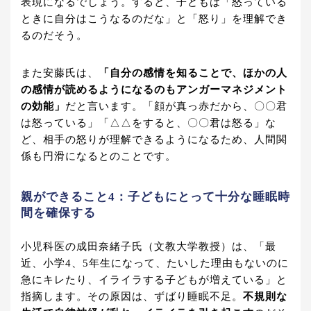
表現になるでしょう。すると、子どもは「怒っている
ときに自分はこうなるのだな」と「怒り」を理解でき
るのだそう。
また安藤氏は、
「自分の感情を知ることで、ほかの人
の感情が読めるようになるのもアンガーマネジメント
の効能」
だと言います。「顔が真っ赤だから、〇〇君
は怒っている」「△△をすると、〇〇君は怒る」な
ど、相手の怒りが理解できるようになるため、人間関
係も円滑になるとのことです。
親ができること4：子どもにとって十分な睡眠時
間を確保する
小児科医の成田奈緒子氏（文教大学教授）は、「最
近、小学4、5年生になって、たいした理由もないのに
急にキレたり、イライラする子どもが増えている」と
指摘します。その原因は、ずばり睡眠不足。
不規則な