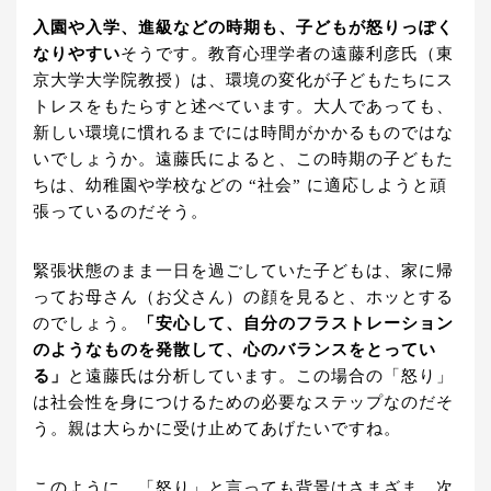
入園や入学、進級などの時期も、子どもが怒りっぽく
なりやすい
そうです。教育心理学者の遠藤利彦氏（東
京大学大学院教授）は、環境の変化が子どもたちにス
トレスをもたらすと述べています。大人であっても、
新しい環境に慣れるまでには時間がかかるものではな
いでしょうか。遠藤氏によると、この時期の子どもた
ちは、幼稚園や学校などの “社会” に適応しようと頑
張っているのだそう。
緊張状態のまま一日を過ごしていた子どもは、家に帰
ってお母さん（お父さん）の顔を見ると、ホッとする
のでしょう。
「安心して、自分のフラストレーション
のようなものを発散して、心のバランスをとってい
る」
と遠藤氏は分析しています。この場合の「怒り」
は社会性を身につけるための必要なステップなのだそ
う。親は大らかに受け止めてあげたいですね。
このように、「怒り」と言っても背景はさまざま。次