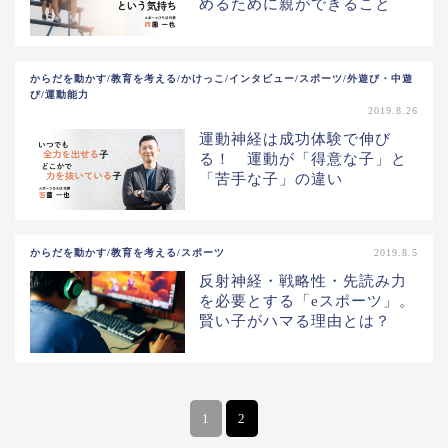
めるために親ができること
からだを動かす/教育を考える/かけっこ/インタビュー/スポーツ/外遊び・中遊
び/運動能力
2019.8.26
運動神経は成功体験で伸び
る！ 運動が「得意な子」と
「苦手な子」の違い
からだを動かす/教育を考える/スポーツ
2019.8.5
反射神経・戦略性・先読み力
を必要とする「eスポーツ」。
賢い子がハマる理由とは？
1
2