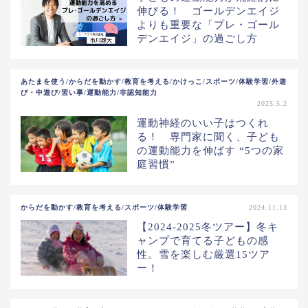
伸びる！ ゴールデンエイジ
よりも重要な「プレ・ゴール
デンエイジ」の過ごし方
あたまを使う/からだを動かす/教育を考える/かけっこ/スポーツ/体験学習/外遊
び・中遊び/習い事/運動能力/非認知能力
2025.5.2
運動神経のいい子はつくれ
る！ 専門家に聞く、子ども
の運動能力を伸ばす “5つの家
庭習慣”
からだを動かす/教育を考える/スポーツ/体験学習
2024.11.13
【2024-2025冬ツアー】冬キ
ャンプで育てる子どもの感
性。雪を楽しむ厳選15ツア
ー！