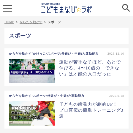

HOME
>
からだを動かす
>
スポーツ
スポーツ
からだを動かす/かけっこ/スポーツ/外遊び・中遊び/運動能力
2025.12.16
運動が苦手な子ほど、あとで
伸びる。4〜10歳の「できな
い」は才能の入口だった
からだを動かす/スポーツ/外遊び・中遊び/運動能力
2025.9.18
子どもの瞬発力が劇的UP！
プロ直伝の簡単トレーニング3
選