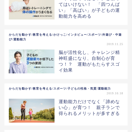
てはいけない！ 「四つんば
い」「高ばい」が子どもの運
動能力を高める
からだを動かす/教育を考える/かけっこ/インタビュー/スポーツ/外遊び・中遊
び/運動能力
2019.11.25
脳が活性化し、チャレンジ精
神旺盛になり、自制心が育
つ！？ 運動がもたらすスゴ
イ効果
からだを動かす/教育を考える/スポーツ/子どもの性格・気質/運動能力
2019.10.18
運動能力だけでなく「諦めな
い心」が育つ！ 親子ランで
得られるメリットが多すぎる