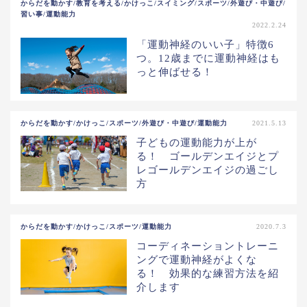
からだを動かす/教育を考える/かけっこ/スイミング/スポーツ/外遊び・中遊び/
習い事/運動能力
2022.2.24
「運動神経のいい子」特徴6
つ。12歳までに運動神経はも
っと伸ばせる！
からだを動かす/かけっこ/スポーツ/外遊び・中遊び/運動能力
2021.5.13
子どもの運動能力が上が
る！ ゴールデンエイジとプ
レゴールデンエイジの過ごし
方
からだを動かす/かけっこ/スポーツ/運動能力
2020.7.3
コーディネーショントレーニ
ングで運動神経がよくな
る！ 効果的な練習方法を紹
介します