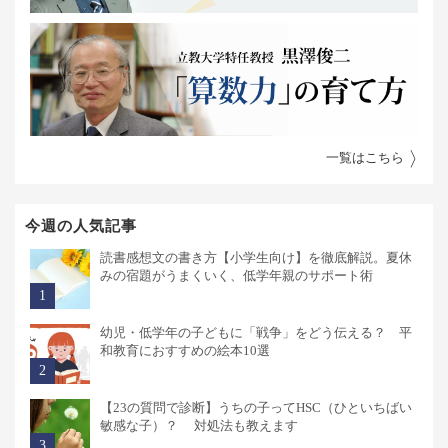
一覧はこちら
今週の人気記事
読書感想文の書き方【小学生向け】を徹底解説。夏休
みの宿題がうまくいく、低学年親のサポート術
幼児・低学年の子どもに「戦争」をどう伝える？ 平
和教育におすすめの絵本10選
【23の質問で診断】うちの子ってHSC（ひといちばい
敏感な子）？ 対処法も教えます