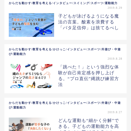
からだを動かす/教育を考える/インタビュー/スイミング/スポーツ/運動能力
2019.8.29
子どもが泳げるようになる魔
法の言葉。酸素を浪費する
「バタ足信仰」は捨てるべし
からだを動かす/教育を考える/かけっこ/インタビュー/スポーツ/外遊び・中遊
び/運動能力
2019.8.28
「跳べた！」という強烈な体
験が自己肯定感を押し上げ
る。“プロ直伝”縄跳び練習方
法
からだを動かす/教育を考える/かけっこ/インタビュー/スポーツ/外遊び・中遊
び/運動能力
2019.8.27
どんな運動も“細かく分解”で
きる。子どもの運動能力を高