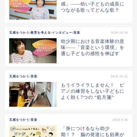
感」――幼い子どもの成長に
つながる歌ってどんな歌？
五感をつかう/教育を考える/インタビュー/音楽
2018.10.30
幼少期における音楽体験の意
味――「音楽という環境」を
通し子どもの感性を伸ばす
五感をつかう/音楽
2018.10.25
もうイライラしません！ ピ
アノの練習をしない子どもに
よく効く7つの “処方箋”
五感をつかう/音楽
2018.9.30
「身につけるなら幼少
期！？ 脳の発達にも効果が