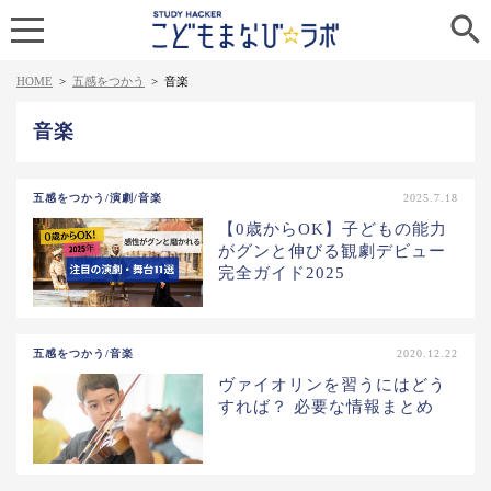

HOME
>
五感をつかう
>
音楽
音楽
五感をつかう/演劇/音楽
2025.7.18
【0歳からOK】子どもの能力
がグンと伸びる観劇デビュー
完全ガイド2025
五感をつかう/音楽
2020.12.22
ヴァイオリンを習うにはどう
すれば？ 必要な情報まとめ