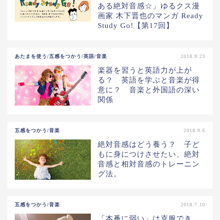
ある絶対音感☆」ゆるクス漫
画家 木下晋也のマンガ Ready
Study Go!【第17回】
あたまを使う/五感をつかう/英語/音楽
2018.9.23
楽器を習うと英語力が上が
る？ 英語を学ぶと音楽が得
意に？ 音楽と外国語の深い
関係
五感をつかう/音楽
2018.9.6
絶対音感はどう養う？ 子ど
もに身につけさせたい、絶対
音感と相対音感のトレーニン
グ法。
五感をつかう/音楽
2018.7.10
「本番に弱い」は克服でき