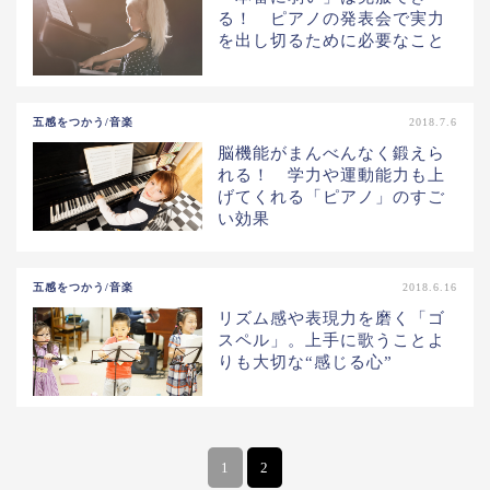
る！ ピアノの発表会で実力
を出し切るために必要なこと
五感をつかう/音楽
2018.7.6
脳機能がまんべんなく鍛えら
れる！ 学力や運動能力も上
げてくれる「ピアノ」のすご
い効果
五感をつかう/音楽
2018.6.16
リズム感や表現力を磨く「ゴ
スペル」。上手に歌うことよ
りも大切な“感じる心”
1
2