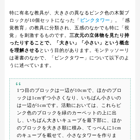
特に有名な教具が、大きさの異なるピンク色の木製ブ
ロックが10個セットになった「
ピンクタワー
」。「感
覚教育」の教具に分類され、五感のなかでも特に「視
覚」を刺激するものです。
三次元の立体物を見たり持
ったりすることで、「大きい」「小さい」という概念
を理解させる
という目的があります。モンテッソーリ
は著書のなかで、「ピンクタワー」について以下のよ
うに述べています。
1つ目のブロックは一辺が10cmで、ほかのブロ
ックは1cmずつ小さくなり、いちばん小さいの
は一辺が1cmです。活動においては、これらピ
ンク色のブロックを緑のカーペットの上に出
し、いちばん大きいキューブを最下部に、ほか
のブロックを大きさ順に積み、てっぺんに1cm
のキューブを載せて、小さなタワーを作りま