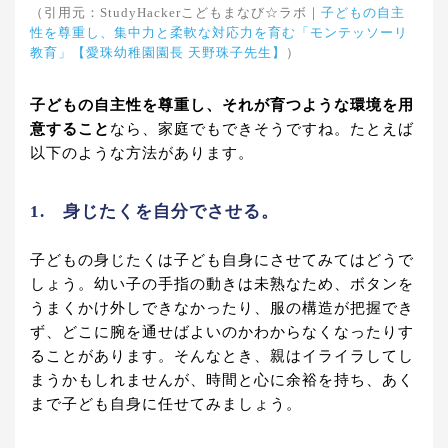
（引用元：StudyHackerこどもまなび☆ラボ｜
子どもの自主
性を尊重し、集中力と柔軟な対応力を育む「モンテッソーリ
教育」【愛珠幼稚園園長 天野珠子先生】
）
子どもの自主性を尊重し、それが育つような環境を用
意すること
なら、家庭でもできそうですね。たとえば
以下のような方法があります。
1. 身じたくを自分でさせる。
子どもの身じたくは子ども自身にさせてみてはどうで
しょう。幼い子の手指の動きは未熟なため、ボタンを
うまくかけ外しできなかったり、服の構造が把握でき
ず、どこに腕を通せばよいのかわからなくなったりす
ることがあります。そんなとき、親はイライラしてし
まうかもしれませんが、時間と心に余裕を持ち、あく
まで子ども自身に任せてみましょう。