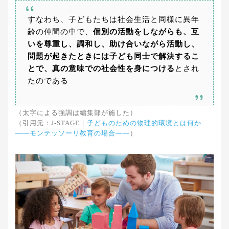
すなわち、子どもたちは社会生活と同様に異年
齢の仲間の中で、
個別の活動をしながらも、互
いを尊重し、調和し、助け合いながら活動し、
問題が起きたときには子ども同士で解決するこ
とで、真の意味での社会性を身につける
とされ
たのである
（太字による強調は編集部が施した）
（引用元：J-STAGE｜
子どものための物理的環境とは何か
――モンテッソーリ教育の場合――
）