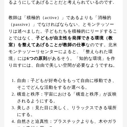
るようにしてあげることだと考えられているのです.
教師は「積極的（active）」であるよりも「消極的
（passive）」でなければならない、とモンテッソー
リは述べました。子どもたちを積極的にリードするこ
とではなく、
子どもが自主性を発揮できる環境（教
室）を整えてあげることが教師の仕事
なのです。北米
モンテッソーリセンターによると、「整えられた環
境」には
6つの原則
があるそう。「知的な環境」を作
り出すには、自由で美しい空間が必要なようですね。
自由：子どもが好奇心をもって自由に移動でき、
そこでどんな活動をするか選べる。
構造と秩序：宇宙における「構造と秩序」が反映
されるようにする。
美しさ：見た目に美しく、リラックスできる場所
にする。
自然さと迫真性：プラスチックよりも、木やガラ