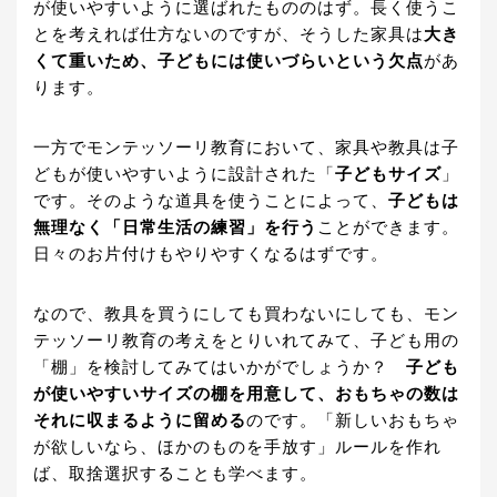
が使いやすいように選ばれたもののはず。長く使うこ
とを考えれば仕方ないのですが、そうした家具は
大き
くて重いため、子どもには使いづらいという欠点
があ
ります。
一方でモンテッソーリ教育において、家具や教具は子
どもが使いやすいように設計された「
子どもサイズ
」
です。そのような道具を使うことによって、
子どもは
無理なく「日常生活の練習」を行う
ことができます。
日々のお片付けもやりやすくなるはずです。
なので、教具を買うにしても買わないにしても、モン
テッソーリ教育の考えをとりいれてみて、子ども用の
「棚」を検討してみてはいかがでしょうか？
子ども
が使いやすいサイズの棚を用意して、おもちゃの数は
それに収まるように留める
のです。「新しいおもちゃ
が欲しいなら、ほかのものを手放す」ルールを作れ
ば、取捨選択することも学べます。