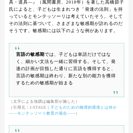
具・道具―』（風間書房、2018年）を著した高橋節子
氏によると、子どもは生まれつき「発達の法則」を持
っているとモンテッソーリは考えていたそう。そして
その法則に基づいて、さまざまな敏感期が訪れるのだ
そうです。敏感期には以下のような例があります。
言語の敏感期
では、子どもは単語だけではな
く、細かい文法も一緒に習得する。そして、発
達の計画が目指した通りに言語を獲得すると、
言語の敏感期は終わり、新たな別の能力を獲得
するための敏感期が始まる
（太字による強調は編集部が施した）
（引用元：J-STAGE｜
子どものための物理的環境とは何か
――モンテッソーリ教育の場合――
）