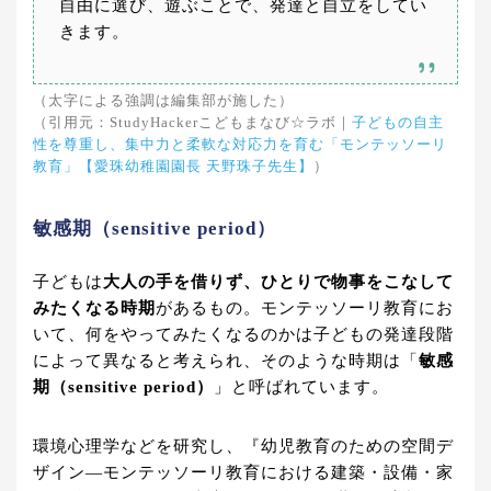
自由に選び、遊ぶことで、発達と自立をしてい
きます。
（太字による強調は編集部が施した）
（引用元：StudyHackerこどもまなび☆ラボ｜
子どもの自主
性を尊重し、集中力と柔軟な対応力を育む「モンテッソーリ
教育」【愛珠幼稚園園長 天野珠子先生】
）
敏感期（sensitive period）
子どもは
大人の手を借りず、ひとりで物事をこなして
みたくなる時期
があるもの。モンテッソーリ教育にお
いて、何をやってみたくなるのかは子どもの発達段階
によって異なると考えられ、そのような時期は「
敏感
期（sensitive period）
」と呼ばれています。
環境心理学などを研究し、『幼児教育のための空間デ
ザイン―モンテッソーリ教育における建築・設備・家