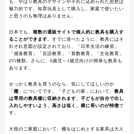
も、やはり教具のデザインやそれに込められた思想は
魅力的です。知育玩具として購入し、家庭で使いたい
と思うのも無理はありません。
日本でも、
複数の通販サイトで個人的に教具を購入す
ることができます
。すでに述べたように、教具にはそ
れぞれ意図が設定されており、「日常生活の練習」
「感覚教育」「言語教育」「算数教育」「文化教育」
の5種類。さらに、0歳児～3歳児向けの簡単な教具も
あります。
せっかく教具を買うのなら、気にしてほしいのが
「
棚
」についてです。「子どもの家」において、
教具
は専用の教具棚に収納されます
。
子どもが自分で出し
入れしやすいよう、高さは低く、横に長いのが特徴
で
す。
大抵のご家庭において、棚をはじめとする家具は大人