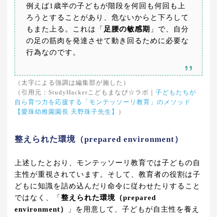
例えば1歳半の子どもが階段を何回も何回も上
ろうとすることがあり、危ないからと下ろして
もまた上る。これは「
足腰の敏感期
」で、自分
の足の筋肉を発達させて動き回るために必要な
行為なのです。
（太字による強調は編集部が施した）
（引用元：StudyHackerこどもまなび☆ラボ｜
子どもたちが
自ら育つ力を応援する「モンテッソーリ教育」のメソッド
【愛珠幼稚園園長 天野珠子先生】
）
整えられた環境（prepared environment）
上述したとおり、モンテッソーリ教育では子どもの自
主性が重視されています。そして、教育者の役割は子
どもに知識を詰め込んだり命令に従わせたりすること
ではなく、「
整えられた環境（prepared
environment）
」を用意して、子どもが自主性を養え