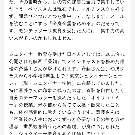
た。その当時から、目の前の課題に全力で集中してい
たそう。ベゾスさんは現在でも、マルチタスクを好ま
ず、課題ひとつひとつを集中してこなします。メール
を読むことにすら「全身全霊を込める」のだそうで
す。モンテッソーリ教育を受けた人には、集中力の高
い人が多いのかもしれません。
シュタイナー教育を受けた日本人としては、2017年に
公開された映画『昼顔』でメインキャストを務めた俳
優の斉藤工さんが挙げられます。斉藤さんは、幼児ク
ラスから小学校6年生まで「東京シュタイナーシュー
レ」（現・シュタイナー学園）に在籍していました。
特に斎藤さんの印象に残ったのは、衣装を自作したり
自分のテーマカラーを決めたりした「オイリュトミ
ー」の授業。米を苗から育てて収穫・販売したこと
も、体が感覚的に覚えているそうです。斎藤さんは
「卒業後の人生においてずっと必要な自分の生き方や
理念、世界観を培うための基礎」が身につけられた
と、シュタイナー教育を高く評価しています。