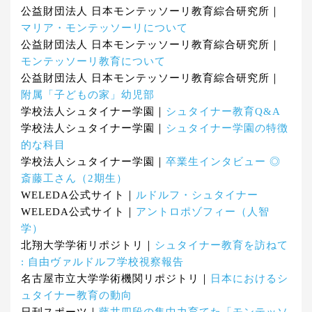
公益財団法人 日本モンテッソーリ教育綜合研究所｜
マリア・モンテッソーリについて
公益財団法人 日本モンテッソーリ教育綜合研究所｜
モンテッソーリ教育について
公益財団法人 日本モンテッソーリ教育綜合研究所｜
附属「子どもの家」幼児部
学校法人シュタイナー学園｜
シュタイナー教育Q&A
学校法人シュタイナー学園｜
シュタイナー学園の特徴
的な科目
学校法人シュタイナー学園｜
卒業生インタビュー ◎
斎藤工さん（2期生）
WELEDA公式サイト｜
ルドルフ・シュタイナー
WELEDA公式サイト｜
アントロポゾフィー（人智
学）
北翔大学学術リポジトリ｜
シュタイナー教育を訪ねて
: 自由ヴァルドルフ学校視察報告
名古屋市立大学学術機関リポジトリ｜
日本におけるシ
ュタイナー教育の動向
日刊スポーツ｜
藤井四段の集中力育てた「モンテッソ