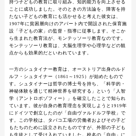
持つ子どもの教育に取り組み、知的能力を向上させる
ことに成功しました。そのときの方法論を、障害を持
たない子どもの教育にも活かせると考えた彼女は、
1907年に貧困層向けのアパート内で開設された保育施
設「子どもの家」の監督・指導に従事します。そこか
ら生まれた教育法が、モンテッソーリ教育なのです。
モンテッソーリ教育は、大脳生理学や心理学などの観
点からも効果的だといわれています。
一方のシュタイナー教育は、オーストリア出身のルド
ルフ・シュタイナー（1861～1925）が始めたもので
す。シュタイナーは哲学の博士号を持ち、「科学的・
神秘体験を通じて精神世界を研究する」という「人智
学（アントロポゾフィー）」を確立したことで知られ
ています。彼が自身の教育理念を実現しようと1919年
にドイツで創立したのが「自由ヴァルドルフ学校」で
す。この学校は、タバコ工場の労働者およびその子ど
もたちのために設立されたものですが、外部の子ども
も生徒として受け入れていました。校名の「自由」に