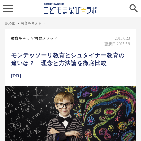

HOME
>
教育を考える
>
教育を考える/教育メソッド
2018.6.23
更新日 2025.5.9
モンテッソーリ教育とシュタイナー教育の
違いは？ 理念と方法論を徹底比較
[PR]