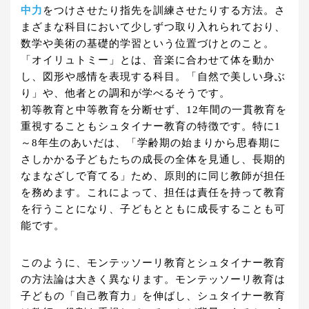
中力
をつけさせたり指先を訓練させたりする方法。さ
まざまな科目において少しずつ取り入れられており、
数学や美術の基礎的学習という位置づけとのこと。
「オイリュトミー」とは、音楽に合わせて体を動か
し、図形や感情を表現する科目。「自然で美しい身ぶ
り」や、他者との調和が学べるそうです。
初等教育と中等教育を分断せず、12年間の一貫教育を
重視することもシュタイナー教育の特徴です。特に1
～8年生のあいだは、「学齢期の始まりから思春期に
さしかかる子どもたちの成長の全体を見通し、長期的
なまなざしで育てる」ため、原則的に同じ教師が担任
を務めます。これによって、担任は責任を持って教育
を行うことになり、子どもとともに成長することも可
能です。
このように、モンテッソーリ教育とシュタイナー教育
の方法論は大きく異なります。モンテッソーリ教育は
子どもの「自己教育力」を伸ばし、シュタイナー教育