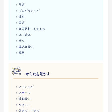
〉英語
〉プログラミング
〉理科
〉国語
〉知育教材・おもちゃ
〉本・絵本
〉社会
〉非認知能力
〉算数
からだを動かす
〉スイミング
〉スポーツ
〉運動能力
〉かけっこ
〉外遊び・中遊び