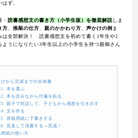
いはず。
番・
読書感想文の書き方（小学生版）を徹底解説
しま
き方
、
推敲の仕方
、
親のかかわり方
、
声かけの例
ま
みは全部解決！ 読書感想文を初めて書く1年生や2
るようになりたい3年生以上の小学生を持つ親御さん
選びから完成までの全体像
. 本を選ぶ
2. 本を読みながら付箋を貼る
3. 親子で対話して、子どもから感想を引き出す
. 文を作る
5. 原稿用紙に下書きする
6. 見直して清書する→完成！
稿用紙の使い方