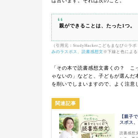
は言います。それは次のこと。
親ができることは、たった1つ。
（引用元：StudyHackerこどもまなび☆ラボ
みのラスボス、読書感想文
※下線と色による
「その本で読書感想文書くの？ こ
ゃないの」などと、子どもが選んだ
を削いでしまいますので、よく注意
関連記事
【親子で
スボス、
読書感想