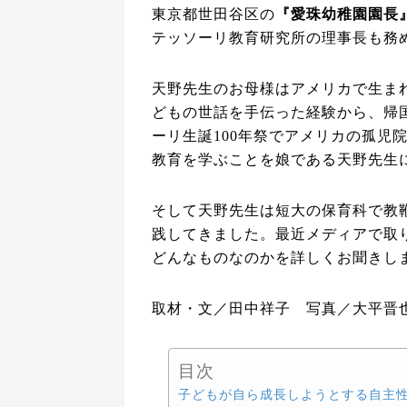
東京都世田谷区の
『愛珠幼稚園園長
テッソーリ教育研究所の理事長も務
天野先生のお母様はアメリカで生ま
どもの世話を手伝った経験から、帰
ーリ生誕100年祭でアメリカの孤児
教育を学ぶことを娘である天野先生
そして天野先生は短大の保育科で教
践してきました。最近メディアで取
どんなものなのかを詳しくお聞きし
取材・文／田中祥子 写真／大平晋
目次
子どもが自ら成長しようとする自主