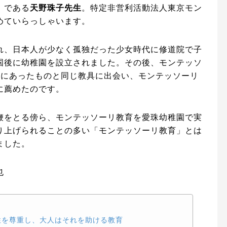
』
である
天野珠子先生
。特定非営利活動法人東京モン
めていらっしゃいます。
れ、日本人が少なく孤独だった少女時代に修道院で子
国後に幼稚園を設立されました。その後、モンテッソ
院にあったものと同じ教具に出会い、モンテッソーリ
に薦めたのです。
鞭をとる傍ら、モンテッソーリ教育を愛珠幼稚園で実
り上げられることの多い「モンテッソーリ教育」とは
ました。
也
性を尊重し、大人はそれを助ける教育