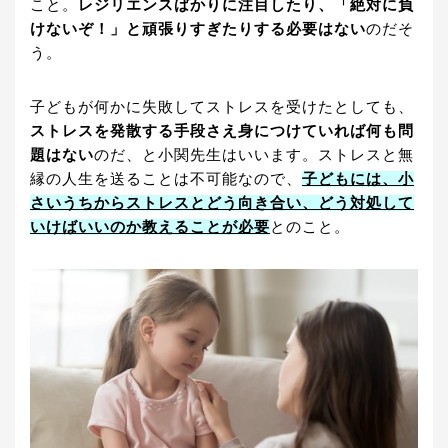
こと。
レジリエンスばかりに注目したり、「絶対に負
けないぞ！」と頑張りすぎたりする必要はない
のだそ
う。
子どもが何かに失敗してストレスを受けたとしても、
ストレスを発散する手段さえ身につけていれば何も問
題はない
のだ、と小関先生はいいます。ストレスと無
縁の人生を送ることは不可能なので、
子どもには、
小
さいうちからストレスとどう向き合い、どう対処して
いけばいいのか教えることが必要
とのこと。