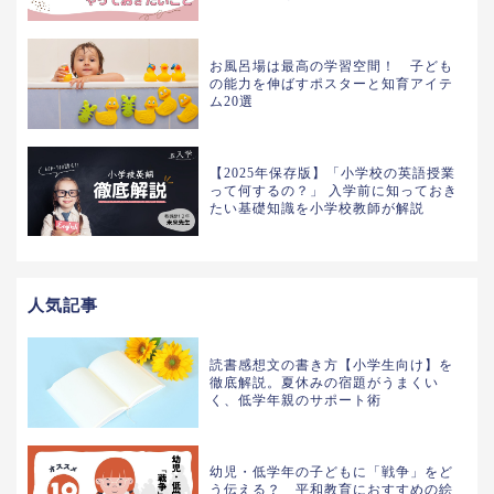
お風呂場は最高の学習空間！ 子ども
の能力を伸ばすポスターと知育アイテ
ム20選
【2025年保存版】「小学校の英語授業
って何するの？」 入学前に知っておき
たい基礎知識を小学校教師が解説
人気記事
読書感想文の書き方【小学生向け】を
徹底解説。夏休みの宿題がうまくい
く、低学年親のサポート術
幼児・低学年の子どもに「戦争」をど
う伝える？ 平和教育におすすめの絵