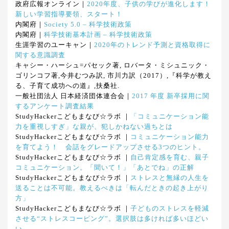
政府広報オンライン｜
2020年度、子供の学びが進化します！
新しい学習指導要領、スタート！
内閣府｜
Society 5.0 – 科学技術政策
内閣府｜
科学技術基本計画 – 科学技術政策
生涯学習のユーキャン｜
2020年のトレンド予測と資格取得に
関する意識調査
キャシー・ハーシュ=パセック著, ロバータ・ミシュニック・
ゴリンコフ著,今井むつみ訳, 市川力訳（2017）,『科学が教え
る、子育て成功への道』,扶桑社.
一般社団法人 日本経済団体連合会｜
2017 年度 新卒採用に関
するアンケート調査結果
StudyHackerこどもまなび☆ラボ ｜
「コミュニケーション能
力を重視しすぎ」な親が、犯しかねない過ちとは
StudyHackerこどもまなび☆ラボ ｜
コミュニケーション能力
を育てよう！ 会話をグレードアップさせる3つのヒント。
StudyHackerこどもまなび☆ラボ ｜
自己肯定感を育む、親子
コミュニケーション。「聞いて！」「あとでね」の正解
StudyHackerこどもまなび☆ラボ ｜
ストレスと無縁の人生を
送ることは不可能。教えるべきは「転んだときの起き上がり
方」
StudyHackerこどもまなび☆ラボ ｜
子どものストレスを軽減
させる“ストレスコーピング”。選択肢は多ければ多いほどい