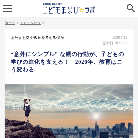

HOME
>
あたまを使う
>
あたまを使う/教育を考える/英語
2020.1.12
更新日 2021.6.2
“意外にシンプル” な親の行動が、子どもの
学びの進化を支える！ 2020年、教育はこ
う変わる