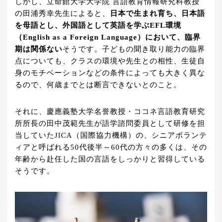
しかし、立命館大学大学院 言語教育情報研究科教授
の田浦秀幸先生によると、
日本で生まれ育ち、日本語
を母語とし、外国語として英語を学ぶEFL環境
（English as a Foreign Language）において、臨界
期は関係ない
そうです。子どもの聞き取り能力の臨界
点についても、クラスの環境や先生との相性、生徒自
身のモチベーションなどの条件によっても大きく異な
るので、何歳までとは断言できないとのこと。
それに、慶應義塾大学名誉教授・ココネ言語教育研究
所所長の田中茂範先生が語学諮問委員として研修を担
当していたJICA（国際協力機構）の、シニアボランテ
ィアと呼ばれる50代後半～60代の方々の多くは、その
年齢から赴任した国の言語をしっかりと習得している
そうです。