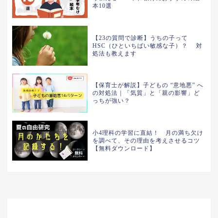
本10選
【23の質問で診断】うちの子って
HSC（ひといちばい敏感な子）？ 対
処法も教えます
【保育士が解説】子どもの “意地悪” へ
の対処法｜「気質」と「親の影響」ど
っちが強い？
小4理科の学習に直結！ 月の満ち欠け
を調べて、その理由を考えさせるコツ
【無料ダウンロード】