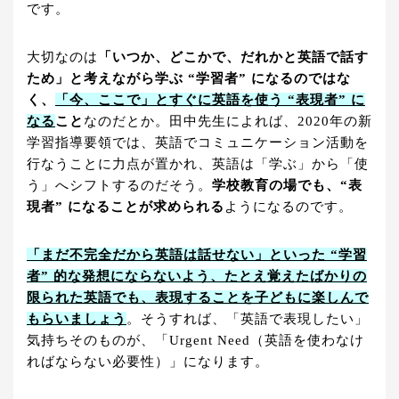
です。
大切なのは
「いつか、どこかで、だれかと英語で話す
ため」と考えながら学ぶ “学習者” になるのではな
く、
「今、ここで」とすぐに英語を使う “表現者” に
なる
こと
なのだとか。田中先生によれば、2020年の新
学習指導要領では、英語でコミュニケーション活動を
行なうことに力点が置かれ、英語は「学ぶ」から「使
う」へシフトするのだそう。
学校教育の場でも、“表
現者” になることが求められる
ようになるのです。
「まだ不完全だから英語は話せない」といった “学習
者” 的な発想にならないよう、たとえ覚えたばかりの
限られた英語でも、表現することを子どもに楽しんで
もらいましょう
。そうすれば、「英語で表現したい」
気持ちそのものが、「Urgent Need（英語を使わなけ
ればならない必要性）」になります。