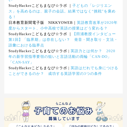
い
StudyHackerこどもまなび☆ラボ ｜
子どもの「レジリエン
ス」を高めるのは、親子の会話。結果ではなく“挑戦”を褒め
る！
日本教育新聞電子版 NIKKYOWEB｜
英語教育改革が2020年
度からスタート、小中高校で英語の授業はどう変わる？
StudyHackerこどもまなび☆ラボ ｜
【田浦教授インタビュー
第1回】「臨界期」は存在しない？ 発音・聞き取り・文法・
語彙における臨界点
StudyHackerこどもまなび☆ラボ |
英語力とは何か？ 2020
年の新学習指導要領の狙いと言語活動の両輪「CAN-DO」
「CAN-SAY」
StudyHackerこどもまなび☆ラボ |
英語はだれでも身につける
ことができるのか？ 成功する英語学習の3つの条件