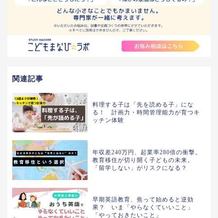
関連記事
料理する子は「先を読める子」にな
る！ 計画力・時間管理能力が育つキ
ッチン体験
年収差240万円、起業率280倍の衝撃。
教育移住が切り開く子どもの未来。
「留学しない」がリスクになる？
早期英語教育、焦って始めると逆効
果？ いま「やらなくていいこと」
「やっておきたいこと」