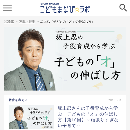

HOME
>
連載・特集
>
坂上忍『子どもの「才」の伸ばし方』
教育を考える
2018.5.3
坂上忍さんの子役育成から学
ぶ 子どもの「才」の伸ばし
方【第10回】～頑張りすぎな
い子育て～