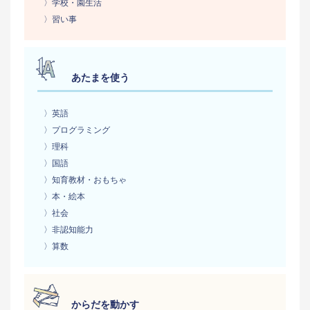
〉学校・園生活
〉習い事
あたまを使う
〉英語
〉プログラミング
〉理科
〉国語
〉知育教材・おもちゃ
〉本・絵本
〉社会
〉非認知能力
〉算数
からだを動かす