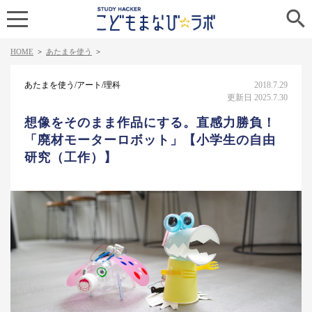

HOME
>
あたまを使う
>
あたまを使う/アート/理科
2018.7.29
更新日 2025.7.30
想像をそのまま作品にする。直感力勝負！
「廃材モーターロボット」【小学生の自由
研究（工作）】