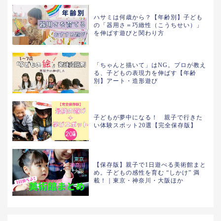
ハサミは何歳から？【年齢別】子ども
の「器用さ＝巧緻性（こうちせい）」
を伸ばす遊びと関わり方
「ちゃんと描いて」はNG。プロが教え
る、子どもの表現力を伸ばす【年齢
別】アート・造形遊び
子どもが夢中になる！ 親子で行きた
い体験スポット20選【完全保存版】
【保存版】親子で1日遊べる美術館まと
め。子どもの感性を育む “しかけ” 満
載！｜東京・神奈川・大阪ほか