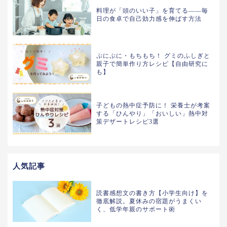
料理が「頭のいい子」を育てる――毎
日の食卓で自己効力感を伸ばす方法
ぷにぷに・もちもち！ グミのふしぎと
親子で簡単作り方レシピ【自由研究に
も】
子どもの熱中症予防に！ 栄養士が考案
する「ひんやり」「おいしい」熱中対
策デザートレシピ3選
人気記事
読書感想文の書き方【小学生向け】を
徹底解説。夏休みの宿題がうまくい
く、低学年親のサポート術