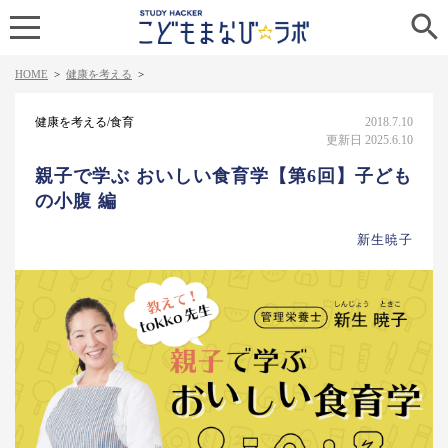

HOME
>
健康を考える
>
健康を考える/食育
2018.7.10
更新日 2025.6.10
親子で学ぶ おいしい食育学【第6回】子ども
の小腹 編
新生暁子