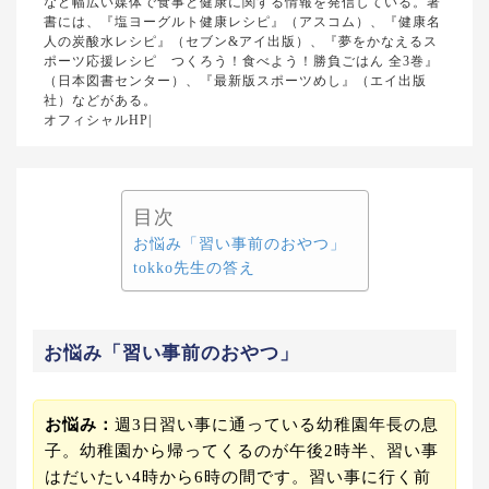
など幅広い媒体で食事と健康に関する情報を発信している。著
書には、『塩ヨーグルト健康レシピ』（アスコム）、『健康名
人の炭酸水レシピ』（セブン&アイ出版）、『夢をかなえるス
ポーツ応援レシピ つくろう！食べよう！勝負ごはん 全3巻』
（日本図書センター）、『最新版スポーツめし』（エイ出版
社）などがある。
オフィシャルHP|
目次
お悩み「習い事前のおやつ」
tokko先生の答え
お悩み「習い事前のおやつ」
お悩み：
週3日習い事に通っている幼稚園年長の息
子。幼稚園から帰ってくるのが午後2時半、習い事
はだいたい4時から6時の間です。習い事に行く前