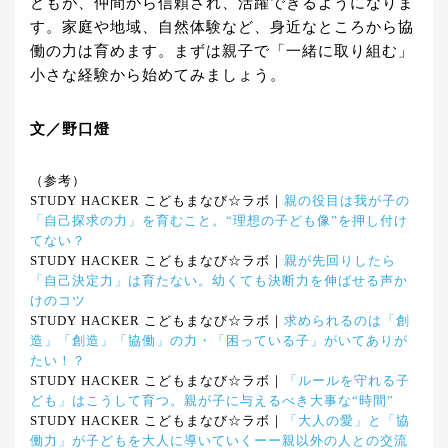
どもが、仲間から信頼され、活躍できるようになりま
す。家庭や地域、自然体験など、身近なところから協
働の力は育めます。まずは親子で「一緒に取り組む」
小さな経験から始めてみましょう。
文／野口燈
（参考）
STUDY HACKER こどもまなび☆ラボ｜
親の役目は我が子の
「自己探求の力」を育むこと。“理想の子ども像”を押し付け
てない？
STUDY HACKER こどもまなび☆ラボ｜
親が先回りしたら
「自己決定力」は育たない。幼くても決断力を伸ばせる声か
けのコツ
STUDY HACKER こどもまなび☆ラボ｜
求められるのは「創
造」「創造」「協働」の力・「困っている子」がいてありが
たい！？
STUDY HACKER こどもまなび☆ラボ｜
「ルールを守れる子
ども」はこうして育つ。親が子に与えるべき大事な“時間”
STUDY HACKER こどもまなび☆ラボ｜
「大人の愛」と「協
働力」が子どもを大人に導いていくーー親以外の人との交流