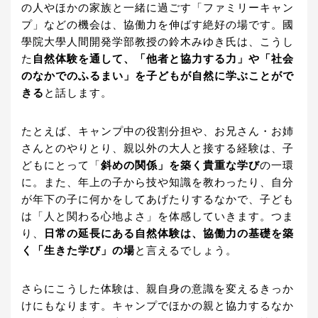
の人やほかの家族と一緒に過ごす「ファミリーキャン
プ」などの機会は、協働力を伸ばす絶好の場です。國
學院大學人間開発学部教授の鈴木みゆき氏は、こうし
た
自然体験を通して、「他者と協力する力」や「社会
のなかでのふるまい」を子どもが自然に学ぶことがで
きる
と話します。
たとえば、キャンプ中の役割分担や、お兄さん・お姉
さんとのやりとり、親以外の大人と接する経験は、子
どもにとって「
斜めの関係」を築く貴重な学び
の一環
に。また、年上の子から技や知識を教わったり、自分
が年下の子に何かをしてあげたりするなかで、子ども
は「人と関わる心地よさ」を体感していきます。つま
り、
日常の延長にある自然体験は、協働力の基礎を築
く「生きた学び」の場
と言えるでしょう。
さらにこうした体験は、親自身の意識を変えるきっか
けにもなります。キャンプでほかの親と協力するなか