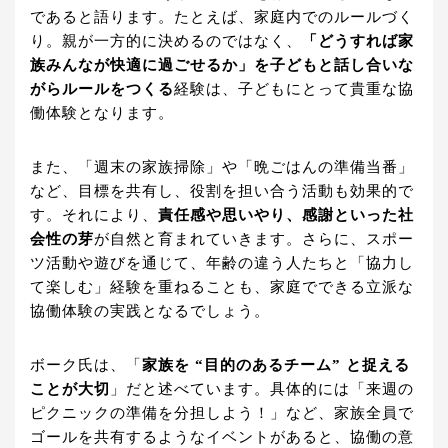
であると語ります。たとえば、家庭内でのルールづく
り。親が一方的に決めるのではなく、
「どうすれば家
族みんなが快適に過ごせるか」を子どもと話し合いな
がらルールをつくる
経験は、子どもにとって貴重な協
働体験となります。
また、「週末の家族掃除」や「晩ごはんの準備当番」
など、目標を共有し、役割を担い合う活動も効果的で
す。それにより、
責任感や思いやり、感謝といった社
会性の芽
が自然と育まれていきます。さらに、スポー
ツ活動や遊びを通じて、年齢の違う人たちと「協力し
て楽しむ」経験を重ねることも、家庭でできる立派な
協働体験の実践となるでしょう。
ボーク氏は、「
家族を “目的のあるチーム” と捉える
ことが大切
」だと述べています。具体的には「来週の
ピクニックの準備を分担しよう！」など、家族全員で
ゴールを共有するようなイベントがあると、協働の意