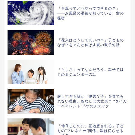
「台風ってどうやってできるの？」
——お風呂の湯気が知っている、空の
秘密
「花火はどうして丸いの？」子どもの
なぜ？をぐんと伸ばす夏の親子対話
「らしさ」ってなんだろう。親子では
じめるジェンダーの話
厳しすぎる親が「優秀な子」を育てら
れない理由。あなたは大丈夫？ “タイガ
ーペアレント” 5つのチェック
「仲良しなのに、意地悪される」子ど
もの“フレネミー”関係。親は切らせる