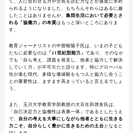
て、人に合わせる力や空気を読む力などが過度に求め
られるようになりました。もちろんそれらはあるに越
したことはありませんが、
集団生活において必要とさ
れる「協働力」の本質
はもっと深いところにありま
す。
教育ジャーナリストの中曽根陽子氏は、いまの子ども
たちに必要なのは
「21世紀型能力」
であり、そのなか
でも「自ら考え、課題を発見し、他者と協力して解決
していく力」が不可欠だと語ります。特にグローバル
化が進む現代、多様な価値観をもつ人と協力し合うこ
との重要性は、ますます高まっていると言えるでしょ
う。
また、玉川大学教育学部教授の大豆生田啓友氏は、
「自己決定力と協働性は表裏一体」であるとしたうえ
で、
自分の考えを大事にしながら他者とともに生きる
力こそ、自分らしく豊かに生きるための土台
となると