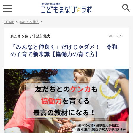

HOME
>
あたまを使う
>
あたまを使う/非認知能力
2025.7.23
「みんなと仲良く」だけじゃダメ！ 令和
の子育て新常識【協働力の育て方】