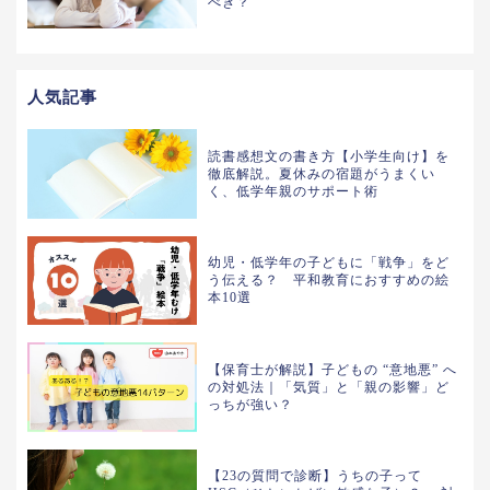
べき？
人気記事
読書感想文の書き方【小学生向け】を
徹底解説。夏休みの宿題がうまくい
く、低学年親のサポート術
幼児・低学年の子どもに「戦争」をど
う伝える？ 平和教育におすすめの絵
本10選
【保育士が解説】子どもの “意地悪” へ
の対処法｜「気質」と「親の影響」ど
っちが強い？
【23の質問で診断】うちの子って