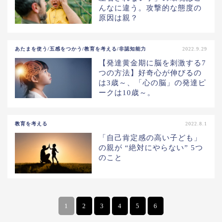
んなに違う。攻撃的な態度の
原因は親？
あたまを使う/五感をつかう/教育を考える/非認知能力
2022.9.29
【発達黄金期に脳を刺激する7
つの方法】好奇心が伸びるの
は3歳～、「心の脳」の発達ピ
ークは10歳～。
教育を考える
2022.8.1
「自己肯定感の高い子ども」
の親が “絶対にやらない” 5つ
のこと
1
2
3
4
5
6