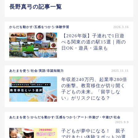
長野真弓の記事一覧
からだを動かす/五感をつかう/体験学習
2026.3.16
【2026年版】子連れで1日遊
べる関東の道の駅15選｜雨の
日OK・遊具・温泉も
あたまを使う/社会/英語/非認知能力
2025.11.11
年収差240万円、起業率280倍
の衝撃。教育移住が切り開く
子どもの未来。「留学しな
い」がリスクになる？
あたまを使う/からだを動かす/五感をつかう/アート/外遊び・中遊び/社会
2025.9.9
子どもが夢中になる！ 親子
で行きたい体験スポット20選