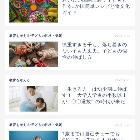
おいしい国際理解：子どもと
作る3か国簡単レシピと食文化
ガイド
教育を考える/子どもの性格・気質
2024.7.30
慎重すぎる子も、落ち着きの
ない子も大丈夫。子どもの個
性の伸ばし方
教育を考える
2023.4.25
「生きる力」は幼少期に伸ば
す！ 大学入学者の半数以上
が “〇〇選抜” の時代が来た
教育を考える/子どもの性格・気質
2023.3.22
7歳までは自己チューでも
OK！？ 「失敗を人のせいに