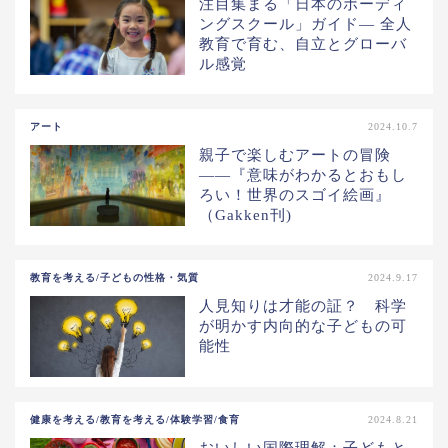
注目集まる「日本のボーディ
ングスクール」ガイド— 全人
教育で育む、自立とグローバ
ル感覚
アート
2024.10.7
親子で楽しむアートの冒険
——『意味がわかるとおもし
ろい！世界のスゴイ絵画』
（Gakken刊)
教育を考える/子どもの性格・気質
2024.9.17
人見知りは才能の証？ 科学
が明かす内向的な子どもの可
能性
健康を考える/教育を考える/体験学習/食育
2024.8.21