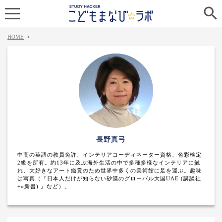

HOME
>
長野真弓
中高の英語の教員免許、インテリアコーディネーター資格、色彩検定
2級を所有。約13年に及ぶ海外生活の中で多種多様なインテリアに触
れ、大好きなアート鑑賞のため世界中多くの美術館に足を運ぶ。趣味
は写真（『日本人だけが知らない砂漠のグローバル大国UAE (講談社
+α新書) 』など）。