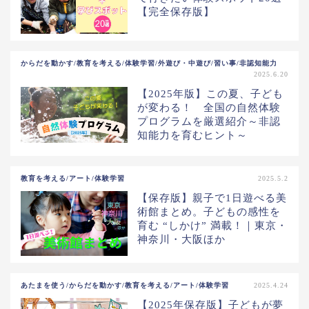
【完全保存版】
からだを動かす/教育を考える/体験学習/外遊び・中遊び/習い事/非認知能力
2025.6.20
【2025年版】この夏、子ども
が変わる！ 全国の自然体験
プログラムを厳選紹介～非認
知能力を育むヒント～
教育を考える/アート/体験学習
2025.5.2
【保存版】親子で1日遊べる美
術館まとめ。子どもの感性を
育む “しかけ” 満載！｜東京・
神奈川・大阪ほか
あたまを使う/からだを動かす/教育を考える/アート/体験学習
2025.4.24
【2025年保存版】子どもが夢