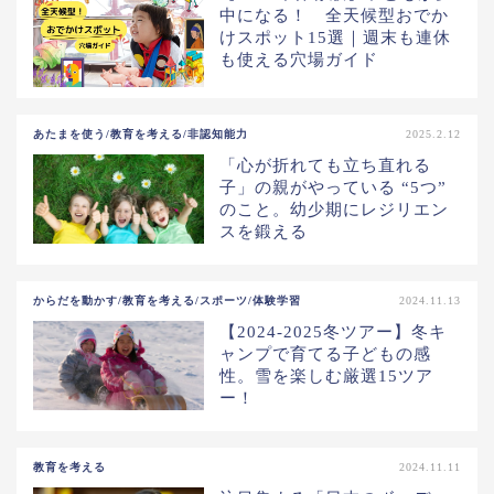
中になる！ 全天候型おでか
けスポット15選｜週末も連休
も使える穴場ガイド
あたまを使う/教育を考える/非認知能力
2025.2.12
「心が折れても立ち直れる
子」の親がやっている “5つ”
のこと。幼少期にレジリエン
スを鍛える
からだを動かす/教育を考える/スポーツ/体験学習
2024.11.13
【2024-2025冬ツアー】冬キ
ャンプで育てる子どもの感
性。雪を楽しむ厳選15ツア
ー！
教育を考える
2024.11.11