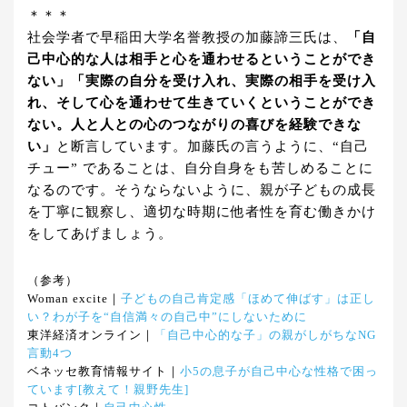
＊＊＊
社会学者で早稲田大学名誉教授の加藤諦三氏は、
「自
己中心的な人は相手と心を通わせるということができ
ない」「実際の自分を受け入れ、実際の相手を受け入
れ、そして心を通わせて生きていくということができ
ない。人と人との心のつながりの喜びを経験できな
い」
と断言しています。加藤氏の言うように、“自己
チュー” であることは、自分自身をも苦しめることに
なるのです。そうならないように、親が子どもの成長
を丁寧に観察し、適切な時期に他者性を育む働きかけ
をしてあげましょう。
（参考）
Woman excite｜
子どもの自己肯定感「ほめて伸ばす」は正し
い？わが子を“自信満々の自己中”にしないために
東洋経済オンライン｜
「自己中心的な子」の親がしがちなNG
言動4つ
ベネッセ教育情報サイト｜
小5の息子が自己中心な性格で困っ
ています[教えて！親野先生]