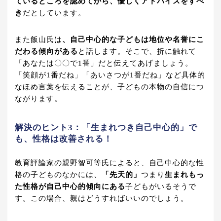
ているところを認めてから、優しくアドバイスをすべ
き
だとしています。
また飯山氏は
、自己中心的な子どもは地位や名誉にこ
だわる傾向がある
と話します。そこで、折に触れて
「あなたは〇〇で1番」だと伝えてあげましょう。
「笑顔が1番だね」「あいさつが1番だね」など具体的
なほめ言葉を伝えることが、子どもの本物の自信につ
ながります。
解決のヒント3：「生まれつき自己中心的」で
も、性格は改善される！
教育評論家の親野智可等氏によると、自己中心的な性
格の子どものなかには、
「先天的」
つまり
生まれもっ
た性格が自己中心的傾向にある
子どもがいるそうで
す。この場合、親はどうすればいいのでしょう。