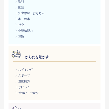
〉理科
〉国語
〉知育教材・おもちゃ
〉本・絵本
〉社会
〉非認知能力
〉算数
からだを動かす
〉スイミング
〉スポーツ
〉運動能力
〉かけっこ
〉外遊び・中遊び