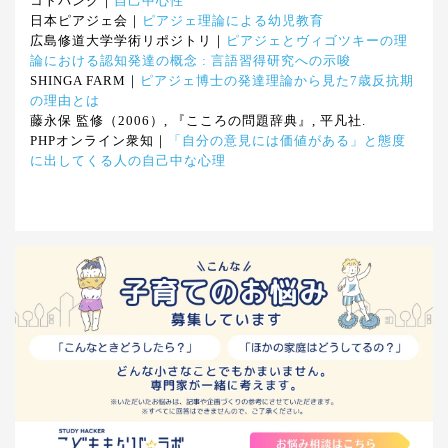
コトバンク｜
自己中心性
日本ピアジェ会｜
ピアジェ理論による幼児教育
広島修道大学学術リポジトリ｜
ピアジェとヴィゴツキーの理
論における認知発達の概念 : 言語習得研究への示唆
SHINGA FARM｜
ピアジェ博士の発達理論から見た7歳反抗期
の理由とは
藤永保 監修（2006）, 『こころの問題辞典』, 平凡社.
PHPオンライン衆知｜
「自分の意見には価値がある」と態度
に出してくる人の自己中な心理