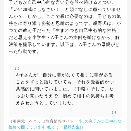
子どもが自己中心的な言い分を並べ続けるとつい、
「いい加減にしなさい！」と頭ごなしに怒っていませ
んか？ しかし、ここで親に必要なのは、子どもの気
持ちに寄り添う姿勢と忍耐のようです。親野氏は、か
つての教え子だった「生まれつき自己中心的な性格」
だと思える小学生・A子さんの実例を挙げながら、解
決策を提示しています。以下は、A子さんの母親がと
った行動です。
A子さんが、自分に非がなくて相手に非がある
ことをずっと話していても、それを受容的かつ
共感的に聞いていました。（中略）そして、た
っぷり聞いたうえで、初めて相手の気持ちも考
えさせようとしていました。
（引用元：ベネッセ教育情報サイト｜
小5の息子が自己中心な
性格で困っています[教えて！親野先生]
）