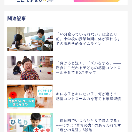
関連記事
「45分座っていられない」は当たり
前。小学校の授業時間に体が慣れるま
での脳科学的タイムライン
「負けると泣く」「ズルをする」——
勝負にこだわる子どもの感情コントロ
ールを育てる5ステップ
キレる子とキレない子、何が違う？
感情コントロール力を育てる家庭習慣
「保育園でいつもひとりで遊んでる」
──じつは “育ちの力” のあらわれです
「遊びの発達」6段階