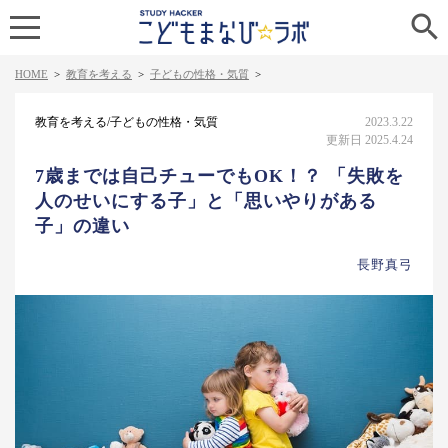

HOME
>
教育を考える
>
子どもの性格・気質
>
教育を考える/子どもの性格・気質
2023.3.22
更新日 2025.4.24
7歳までは自己チューでもOK！？ 「失敗を
人のせいにする子」と「思いやりがある
子」の違い
長野真弓