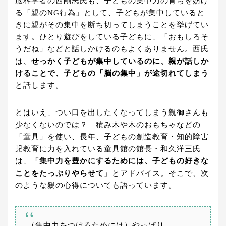
脳科学者の西剛志氏も、子どもの集中力の育ちを妨げ
る「親のNG行為」として、子どもが集中していると
きに親がその集中を断ち切ってしまうことを挙げてい
ます。ひとり遊びをしている子どもに、「おもしろそ
うだね」などと話しかけるのもよくありません。西氏
は、
せっかく子どもが集中しているのに、親が話しか
けることで、子どもの「脳の集中」が途切れてしまう
と話します。
とはいえ、つい口を出したくなってしまう親御さんも
少なくないのでは？ 積み木や木のおもちゃなどの
「童具」を使い、長年、子どもの創造教育・知的障害
児教育に力を入れている童具館の館長・和久洋三氏
は、
「集中力を豊かにするためには、子どもの好きな
ことをたっぷりやらせて」
とアドバイス。そこで、次
のような親の心得についても語っています。
（集中力をつけるためには）やっぱり