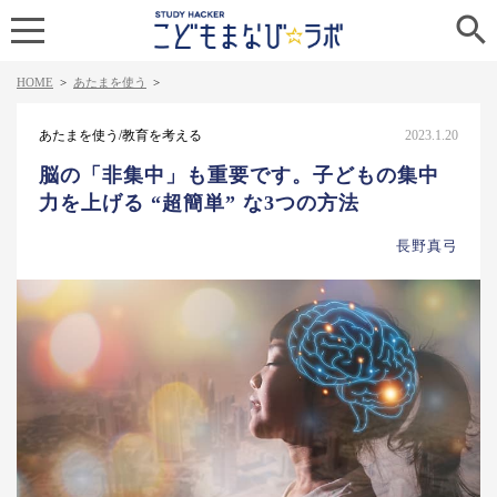

HOME
>
あたまを使う
>
あたまを使う/教育を考える
2023.1.20
脳の「非集中」も重要です。子どもの集中
力を上げる “超簡単” な3つの方法
長野真弓