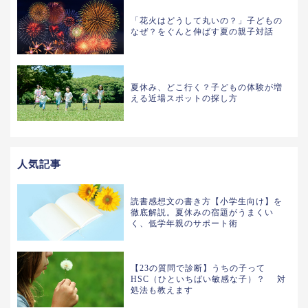
「花火はどうして丸いの？」子どもの
なぜ？をぐんと伸ばす夏の親子対話
夏休み、どこ行く？子どもの体験が増
える近場スポットの探し方
人気記事
読書感想文の書き方【小学生向け】を
徹底解説。夏休みの宿題がうまくい
く、低学年親のサポート術
【23の質問で診断】うちの子って
HSC（ひといちばい敏感な子）？ 対
処法も教えます