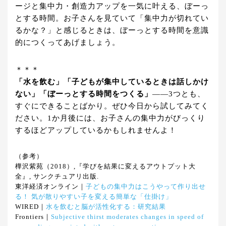
ージと集中力・創造力アップを一気に叶える、ぼーっ
とする時間。お子さんを見ていて「集中力が切れてい
るかな？」と感じるときは、ぼーっとする時間を意識
的につくってあげましょう。
＊＊＊
「水を飲む」「子どもが集中しているときは話しかけ
ない」「ぼーっとする時間をつくる」
――3つとも、
すぐにできることばかり。ぜひ今日から試してみてく
ださい。1か月後には、お子さんの集中力がびっくり
するほどアップしているかもしれませんよ！
（参考）
樺沢紫苑（2018）,『学びを結果に変えるアウトプット大
全』, サンクチュアリ出版.
東洋経済オンライン｜
子どもの集中力はこうやって作り出せ
る！ 気が散りやすい子を変える簡単な「仕掛け」
WIRED｜
水を飲むと脳が活性化する：研究結果
Frontiers｜
Subjective thirst moderates changes in speed of