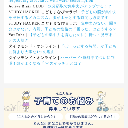
responding associated with water consumption
Active Brain CLUB｜
水分摂取で集中力がアップする！？
STUDY HACKER こどもまなび☆ラボ｜
子どもの脳が集中力
を発揮するメカニズム。脳がホッとする時間も必要です
STUDY HACKER こどもまなび☆ラボ｜
集中力がない、聞き
分けがない、内気。子どもの性格の「困った」はどうする？
YouTube｜
【子どもの集中力を育むために】待つ・見守るこ
との大切さ
ダイヤモンド・オンライン｜
「ぼーっとする時間」が子ども
に何より大事な1つの理由
ダイヤモンド・オンライン｜
ハーバード×脳科学でついに判
明！頭がよくなる「○○スイッチ」とは？