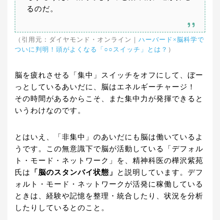
るのだ。
（引用元：ダイヤモンド・オンライン｜
ハーバード×脳科学で
ついに判明！頭がよくなる「○○スイッチ」とは？
）
脳を疲れさせる「集中」スイッチをオフにして、ぼー
っとしているあいだに、脳はエネルギーチャージ！
その時間があるからこそ、また集中力が発揮できると
いうわけなのです。
とはいえ、「非集中」のあいだにも脳は働いているよ
うです。この無意識下で脳が活動している「デフォル
ト・モード・ネットワーク」を、精神科医の樺沢紫苑
氏は
「脳のスタンバイ状態」
と説明しています。デフ
ォルト・モード・ネットワークが活発に稼働している
ときは、経験や記憶を整理・統合したり、状況を分析
したりしているとのこと。