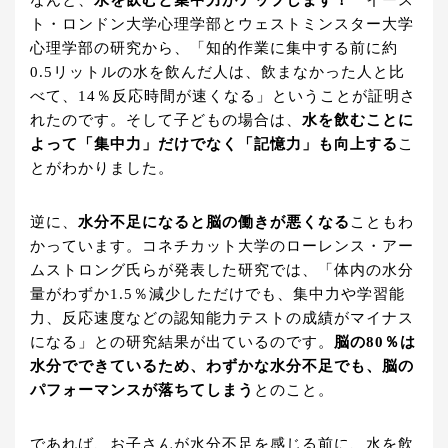
ト・ロンドン大学心理学部とウェストミンスター大学
心理学部の研究から、「知的作業に集中する前に約
0.5リットルの水を飲んだ人は、飲まなかった人と比
べて、14％反応時間が速くなる」ということが証明さ
れたのです。そして子どもの場合は、
水を飲むことに
よって「集中力」だけでなく「記憶力」も向上する
こ
とがわかりました。
逆に、
水分不足になると脳の働きが悪くなる
こともわ
かっています。コネチカット大学のローレンス・アー
ムストロング氏らが発表した研究では、「体内の水分
量がわずか1.5％減少しただけでも、集中力や学習能
力、反応速度などの認知能力テストの成績がマイナス
になる」との研究結果が出ているのです。
脳の80％は
水分でできているため、わずかな水分不足でも、脳の
パフォーマンスが落ちてしまう
とのこと。
であれば、お子さんが水分不足を感じる前に、水を飲