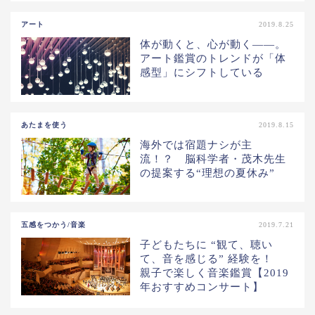
アート
2019.8.25
体が動くと、心が動く――。
アート鑑賞のトレンドが「体
感型」にシフトしている
あたまを使う
2019.8.15
海外では宿題ナシが主
流！？ 脳科学者・茂木先生
の提案する“理想の夏休み”
五感をつかう/音楽
2019.7.21
子どもたちに “観て、聴い
て、音を感じる” 経験を！
親子で楽しく音楽鑑賞【2019
年おすすめコンサート】