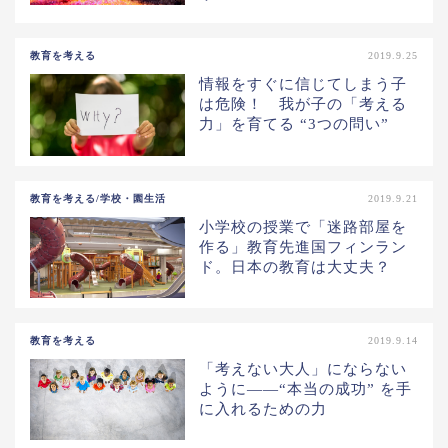
教育を考える
2019.9.25
情報をすぐに信じてしまう子
は危険！ 我が子の「考える
力」を育てる “3つの問い”
教育を考える/学校・園生活
2019.9.21
小学校の授業で「迷路部屋を
作る」教育先進国フィンラン
ド。日本の教育は大丈夫？
教育を考える
2019.9.14
「考えない大人」にならない
ように――“本当の成功” を手
に入れるための力