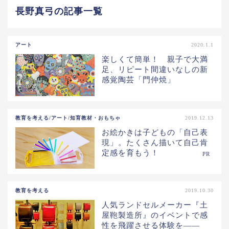
長野真弓の記事一覧
アート
2020.1.1
楽しくて簡単！ 親子で大満
足、リピート間違いなしの新
感覚陶芸「門仲焼」
教育を考える/アート/知育教材・おもちゃ
2019.12.13
お絵かきは子どもの「自己表
現」。たくさん描いて自己肯
定感を育もう！
PR
教育を考える
2019.10.30
人気ランドセルメーカー『土
屋鞄製造所』のイベントで感
性を飛躍させる体験を――