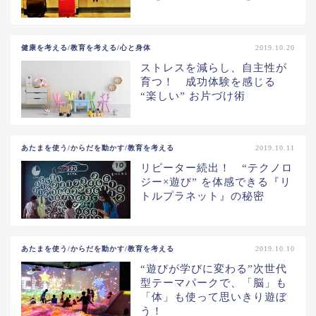
健康を考える/教育を考える/心と身体
2019.10.20
ストレスを減らし、自主性が
育つ！ 成功体験を感じる
“楽しい” お片づけ術
あたまを使う/からだを動かす/教育を考える
2019.10.11
リピーター続出！ “テクノロ
ジー×遊び” を体感できる『リ
トルプラネット』の秘密
あたまを使う/からだを動かす/教育を考える
2019.10.10
“遊びが学びに変わる”次世代
型テーマパークで、「脳」も
「体」も使って思いきり遊ぼ
う！