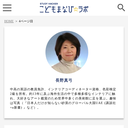

HOME
>
4ページ目
長野真弓
中高の英語の教員免許、インテリアコーディネーター資格、色彩検定
2級を所有。約13年に及ぶ海外生活の中で多種多様なインテリアに触
れ、大好きなアート鑑賞のため世界中多くの美術館に足を運ぶ。趣味
は写真（『日本人だけが知らない砂漠のグローバル大国UAE (講談社
+α新書) 』など）。