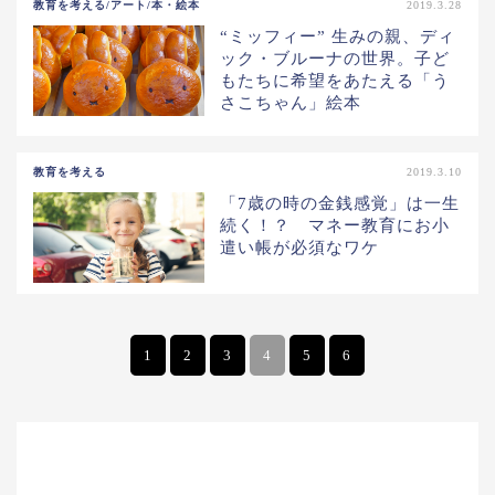
教育を考える/アート/本・絵本
2019.3.28
“ミッフィー” 生みの親、ディ
ック・ブルーナの世界。子ど
もたちに希望をあたえる「う
さこちゃん」絵本
教育を考える
2019.3.10
「7歳の時の金銭感覚」は一生
続く！？ マネー教育にお小
遣い帳が必須なワケ
1
2
3
4
5
6