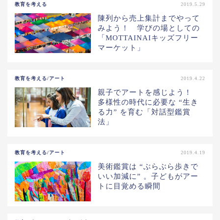
教育を考える
2019.5.29
陳列から売上集計までやって
みよう！ 学びの場としての
「MOTTAINAIキッズフリー
マーケット」
教育を考える/アート
2019.4.22
親子でアートを感じよう！
多様性の時代に必要な “生き
る力” を育む「対話型鑑賞
法」
教育を考える/アート
2019.4.19
美術鑑賞は “ぶらぶら歩きで
いい加減に” 。子どもがアー
トに目覚める瞬間