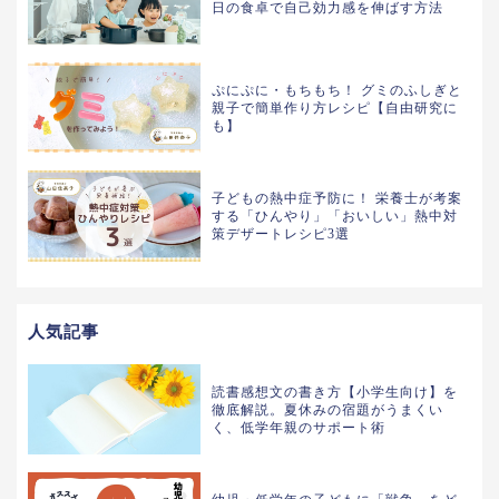
日の食卓で自己効力感を伸ばす方法
ぷにぷに・もちもち！ グミのふしぎと
親子で簡単作り方レシピ【自由研究に
も】
子どもの熱中症予防に！ 栄養士が考案
する「ひんやり」「おいしい」熱中対
策デザートレシピ3選
人気記事
読書感想文の書き方【小学生向け】を
徹底解説。夏休みの宿題がうまくい
く、低学年親のサポート術