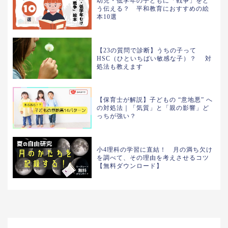
幼児・低学年の子どもに「戦争」をど
う伝える？ 平和教育におすすめの絵
本10選
【23の質問で診断】うちの子って
HSC（ひといちばい敏感な子）？ 対
処法も教えます
【保育士が解説】子どもの “意地悪” へ
の対処法｜「気質」と「親の影響」ど
っちが強い？
小4理科の学習に直結！ 月の満ち欠け
を調べて、その理由を考えさせるコツ
【無料ダウンロード】