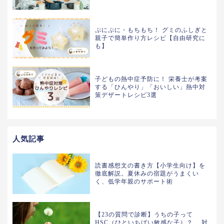
ぷにぷに・もちもち！ グミのふしぎと
親子で簡単作り方レシピ【自由研究に
も】
子どもの熱中症予防に！ 栄養士が考案
する「ひんやり」「おいしい」熱中対
策デザートレシピ3選
人気記事
読書感想文の書き方【小学生向け】を
徹底解説。夏休みの宿題がうまくい
く、低学年親のサポート術
【23の質問で診断】うちの子って
HSC（ひといちばい敏感な子）？ 対