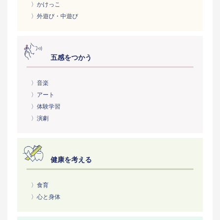
〉かけっこ
〉外遊び・中遊び
五感をつかう
〉音楽
〉アート
〉体験学習
〉演劇
健康を考える
〉食育
〉心と身体