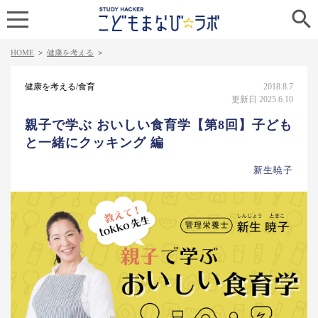

HOME
>
健康を考える
>
健康を考える/食育
2018.8.7
更新日 2025.6.10
親子で学ぶ おいしい食育学【第8回】子ども
と一緒にクッキング 編
新生暁子