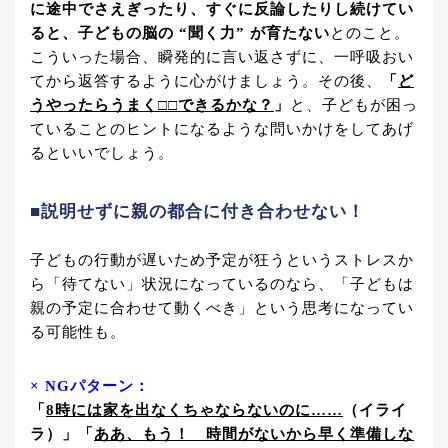
に途中でさえぎったり、すぐに反論したりし続けてい
ると、子どもの脳の “聞く力” が育たない
とのこと。
こういった場合、瞬発的に言い返さずに、一呼吸おい
てから返答するように心がけましょう。その後、
「
ど
うやったらうまく□□できるかな？
」
と、子どもが困っ
ていることのヒントになるような問いかけをしてあげ
るといいでしょう。
■説明せずに親の都合に付き合わせない！
子どもの行動が遅いため予定が狂うというストレスか
ら「待てない」状況になっているのなら、「子どもは
親の予定に合わせて動くべき」という思考になってい
る可能性も。
× NGパターン：
「
8時には家を出なくちゃならないのに……
（イライ
ラ）」「
ああ、もう！ 時間がないから早く準備しな