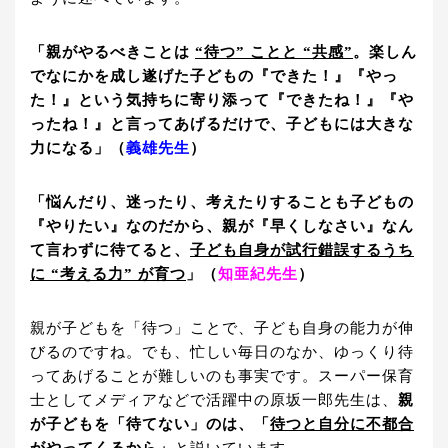
「親がやるべきことは
“待つ” ことと “共感”
。楽しん
でなにかを成し遂げた子どもの『できた！』『やっ
た！』という気持ちに寄り添って『できたね！』『や
ったね！』と言ってあげるだけで、子どもには大きな
力になる」（
義雄先生
）
「悩んだり、迷ったり、考えたりすることも子どもの
『やりたい』なのだから、親が『早くしなさい』なん
て言わずに待てると、
子ども自身が試行錯誤するうち
に “考える力” が育つ
」（
知亜紀先生
）
親が子どもを「待つ」ことで、子ども自身の能力が伸
びるのですね。でも、忙しい毎日のなか、ゆっくり待
ってあげることが難しいのも事実です。スーパー保育
士としてメディアなどで活躍中の原坂一郎先生は、
親
が子どもを「待てない」のは、「
待つと自分に不都合