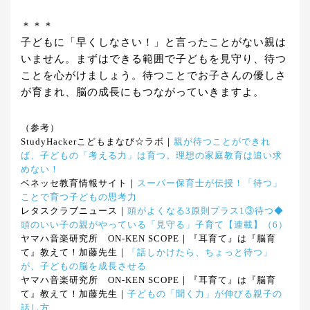
＊＊＊
子どもに「早くしなさい！」と言ったことがない親は
いません。まずはできる範囲で子どもを見守り、待つ
ことを心がけましょう。待つことでお子さんの優しさ
が育まれ、脳の成長にもつながっていきますよ。
（参考）
StudyHackerこどもまなび☆ラボ｜
親が待つことができれ
ば、子どもの「考える力」は育つ。理想の家庭教育は追い求
めない！
ベネッセ教育情報サイト｜
スーパー保育士が伝授！「待つ」
ことで育つ子どもの思考力
レタスクラブニュース｜
頭がよくなる3原則プラス1③待つ◆
頭のいい子の親がやっている「見守る」子育て【連載】（6）
ヤマハ音楽研究所 ON-KEN SCOPE｜『耳育て』は『脳育
て』教えて！加藤先生｜
「話しかけたら、ちょっと待つ」
が、子どもの脳を成長させる
ヤマハ音楽研究所 ON-KEN SCOPE｜『耳育て』は『脳育
て』教えて！加藤先生｜
子どもの「聞く力」が伸びる親子の
話し方