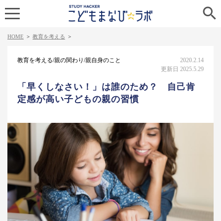

HOME
>
教育を考える
>
教育を考える/親の関わり/親自身のこと
2020.2.14
更新日 2025.5.29
「早くしなさい！」は誰のため？ 自己肯
定感が高い子どもの親の習慣