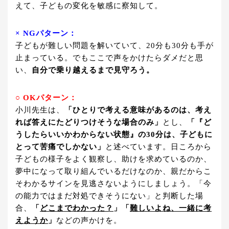
えて、子どもの変化を敏感に察知して。
× NGパターン：
子どもが難しい問題を解いていて、20分も30分も手が
止まっている。でもここで声をかけたらダメだと思
い、
自分で乗り越えるまで見守ろう。
○ OKパターン：
小川先生は、
「ひとりで考える意味があるのは、考え
れば答えにたどりつけそうな場合のみ」
とし、
「『ど
うしたらいいかわからない状態』の30分は、子どもに
とって苦痛でしかない」
と述べています。日ころから
子どもの様子をよく観察し、助けを求めているのか、
夢中になって取り組んでいるだけなのか、親だからこ
そわかるサインを見逃さないようにしましょう。「今
の能力ではまだ対処できそうにない」と判断した場
合、
「
どこまでわかった？
」「
難しいよね、一緒に考
えようか
」
などの声かけを。