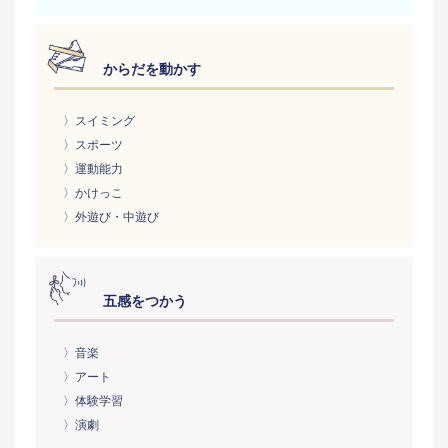
からだを動かす
〉スイミング
〉スポーツ
〉運動能力
〉かけっこ
〉外遊び・中遊び
五感をつかう
〉音楽
〉アート
〉体験学習
〉演劇