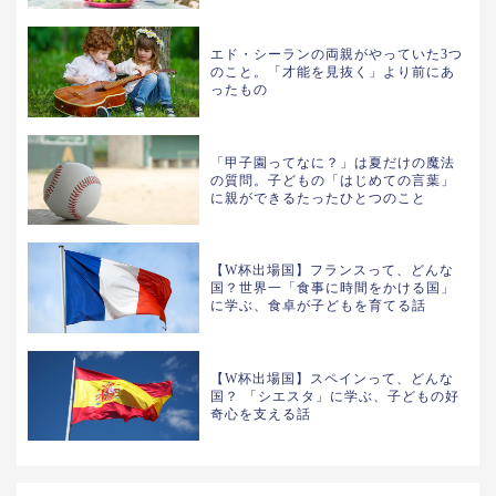
エド・シーランの両親がやっていた3つ
のこと。「才能を見抜く」より前にあ
ったもの
「甲子園ってなに？」は夏だけの魔法
の質問。子どもの「はじめての言葉」
に親ができるたったひとつのこと
【W杯出場国】フランスって、どんな
国？世界一「食事に時間をかける国」
に学ぶ、食卓が子どもを育てる話
【W杯出場国】スペインって、どんな
国？ 「シエスタ」に学ぶ、子どもの好
奇心を支える話