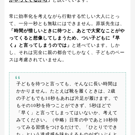
がやってくるから
」
と説いています。
常に効率化を考えながら行動する忙しい大人にとっ
て、一分一秒とも無駄にはできません。原坂先生は、
「時間が惜しいときに待つと、あとで大変なことがや
ってくると想像してしまうため、つい子どもに『早
く』と言ってしまうのでは」
と述べています。しか
し、それは完全に親の都合でしかなく、子どものペー
スは考慮されていません。
子どもを待つと言っても、そんなに長い時間は
かかりません。たとえば靴を履くときは、2歳
の子どもでも10秒もあれば片足が履けます。で
もその10秒を待つことができず、5秒ほどで
「早く」と言ってしまってはいないか、考えて
みてください。（中略）日常の中であと10秒待
ってみる習慣をつけるだけで、「ひとりででき
た」という達成感を味わえるものがずいぶんと