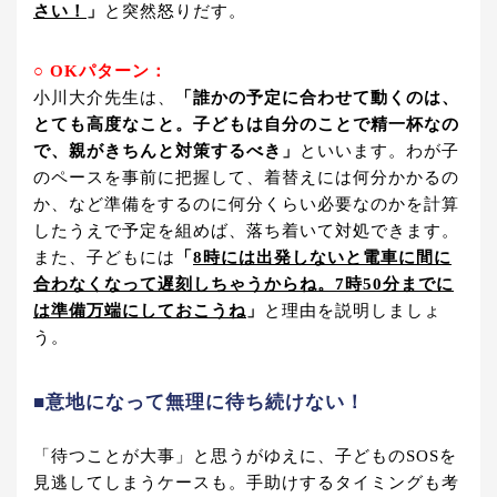
さい！
」
と突然怒りだす。
○ OKパターン：
小川大介先生は、
「誰かの予定に合わせて動くのは、
とても高度なこと。子どもは自分のことで精一杯なの
で、親がきちんと対策するべき」
といいます。わが子
のペースを事前に把握して、着替えには何分かかるの
か、など準備をするのに何分くらい必要なのかを計算
したうえで予定を組めば、落ち着いて対処できます。
また、子どもには
「
8時には出発しないと電車に間に
合わなくなって遅刻しちゃうからね。7時50分までに
は準備万端にしておこうね
」
と理由を説明しましょ
う。
■意地になって無理に待ち続けない！
「待つことが大事」と思うがゆえに、子どものSOSを
見逃してしまうケースも。手助けするタイミングも考