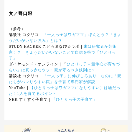
文／野口燈
（参考）
講談社 コクリコ｜
「一人っ子はワガママ」ほんとう？「きょ
うだいがいない強み」とは？
STUDY HACKER こどもまなび☆ラボ｜
末は研究者か芸術
家！？ きょうだいがいないことで自信を持つ「ひとりっ
子」
ダイヤモンド・オンライン｜「
ひとりっ子＝競争心が育ちづ
らい」は真っ赤なウソ！親が守るべき鉄則は？
講談社 コクリコ｜
「一人っ子」に伸びしろあり なのに「親
たちがハマりやすい罠」を子育て専門家が解説
YouTube｜
【ひとりっ子はワガママになりやすい】は嘘だっ
た！1人を育てるポイント
NHK すくすく子育て｜
「ひとりっ子の子育て」