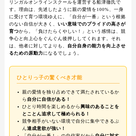
リンガルオンラインスクールを運営する船津徹氏で
す。理由は、先述したように親の愛情を100%、一身
に受けて育つ環境ゆえに、「自分が一番」という根拠
のない自信が大きく、
いい意味でのプライドの高さが
育つ
から。「負けたらくやしい！」という感情は、競
争心と向上心をぐんぐん後押ししてくれます。それ
は、他者に対してよりも、
自分自身の能力を向上させ
るための原動力
になるでしょう。
ひとりっ子の驚くべき才能
親の愛情を独り占めできて満たされているか
ら
自分に自信がある！
ひとり時間を楽しめるから
興味のあることを
とことん追求して極められる！
競争相手がいない環境で自分に集中できるぶ
ん
達成意欲が強い！
「自分が一番！」の自信家だから
自分に対す