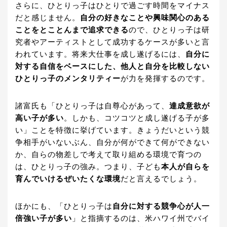
さらに、ひとりっ子はひとりで過ごす時間をマイナス
だと感じません。
自分の好きなことや興味関心のある
ことをとことんまで追求できる
ので、ひとりっ子は研
究者やアーティストとして成功するケースが多いと言
われています。将来大仕事を成し遂げるには、
自分に
対する自信をベースにした、他人と自分を比較しない
ひとりっ子のメンタリティー
が力を発揮するのです。
諸富氏も「ひとりっ子は自尊心があって、
達成意欲が
高い子が多い
。しかも、コツコツと成し遂げる子が多
い」ことを特徴に挙げています。きょうだいという競
争相手がいないぶん、自分が何ができて何ができない
か、自らの物差しで考えて取り組める環境で育つの
は、ひとりっ子の強み。つまり、子ども
本人が自らを
育んでいけるぜいたくな環境
だと言えるでしょう。
ほかにも、「ひとりっ子は
自分に対する競争心が人一
倍強い子が多い
」と指摘するのは、米ハワイ州でバイ