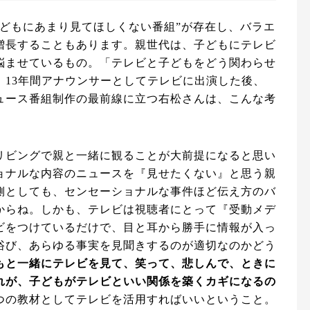
子どもにあまり見てほしくない番組”が存在し、バラエ
増長することもあります。親世代は、子どもにテレビ
悩ませているもの。「テレビと子どもをどう関わらせ
、13年間アナウンサーとしてテレビに出演した後、
ュース番組制作の最前線に立つ右松さんは、こんな考
リビングで親と一緒に観ることが大前提になると思い
ョナルな内容のニュースを『見せたくない』と思う親
側としても、センセーショナルな事件ほど伝え方のバ
からね。しかも、テレビは視聴者にとって『受動メデ
ビをつけているだけで、目と耳から勝手に情報が入っ
浴び、あらゆる事実を見聞きするのが適切なのかどう
もと一緒にテレビを見て、笑って、悲しんで、ときに
れが、子どもがテレビといい関係を築くカギになるの
つの教材としてテレビを活用すればいいということ。