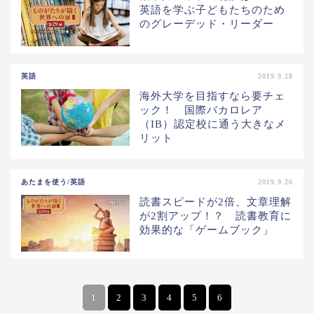
英語を学ぶ子どもたちのため
のグレーデッド・リーダー
英語
2019.9.28
海外大学を目指すなら要チェ
ック！ 国際バカロレア
（IB）認定校に通う大きなメ
リット
あたまを使う/英語
2019.9.26
読書スピードが2倍、文章理解
が2割アップ！？ 読書教育に
効果的な「ゲームブック」
1
2
3
4
5
6