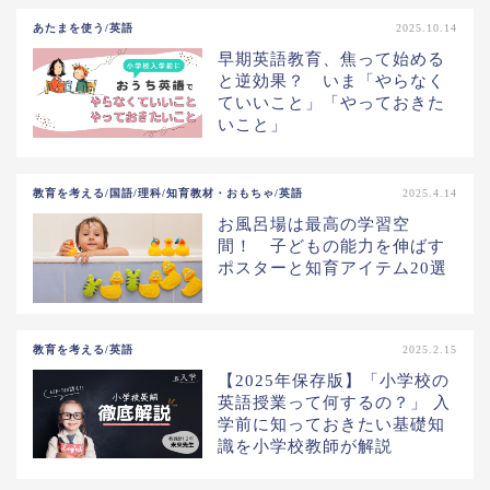
あたまを使う/英語
2025.10.14
早期英語教育、焦って始める
と逆効果？ いま「やらなく
ていいこと」「やっておきた
いこと」
教育を考える/国語/理科/知育教材・おもちゃ/英語
2025.4.14
お風呂場は最高の学習空
間！ 子どもの能力を伸ばす
ポスターと知育アイテム20選
教育を考える/英語
2025.2.15
【2025年保存版】「小学校の
英語授業って何するの？」 入
学前に知っておきたい基礎知
識を小学校教師が解説