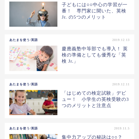
子どもには○○中心の学習が一
番！ 専門家に聞いた、英検
Jr. の5つのメリット
あたまを使う/英語
2019.12.13
慶應義塾中等部でも導入！ 英
検の準備としても優秀な「英
検 Jr.」
あたまを使う/英語
2019.12.11
「はじめての検定試験」デビ
ュー！ 小学生の英検受験の3
つのメリットと注意点
あたまを使う/英語
2019.11.5
集中力アップの秘訣は○○？