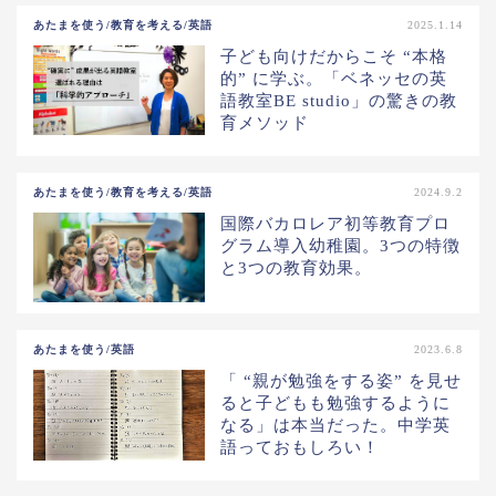
あたまを使う/教育を考える/英語
2025.1.14
子ども向けだからこそ “本格
的” に学ぶ。「ベネッセの英
語教室BE studio」の驚きの教
育メソッド
あたまを使う/教育を考える/英語
2024.9.2
国際バカロレア初等教育プロ
グラム導入幼稚園。3つの特徴
と3つの教育効果。
あたまを使う/英語
2023.6.8
「 “親が勉強をする姿” を見せ
ると子どもも勉強するように
なる」は本当だった。中学英
語っておもしろい！