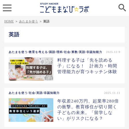

HOME
>
あたまを使う
>
英語
英語
あたまを使う/教育を考える/国語/理科/社会/算数/英語/非認知能力
2025.12.9
料理する子は「先を読める
子」になる！ 計画力・時間
管理能力が育つキッチン体験
あたまを使う/社会/英語/非認知能力
2025.11.11
年収差240万円、起業率280倍
の衝撃。教育移住が切り開く
子どもの未来。「留学しな
い」がリスクになる？