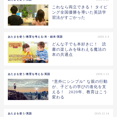
これなら両立できる！ タイピ
ング全国優勝を導いた英語学
習法がすごかった
あたまを使う/教育を考える/本・絵本/英語
2020.3.4
どんな子でも本好きに！ 読
書の楽しみを味わえる魔法の
本の共通点
あたまを使う/教育を考える/英語
2020.1.12
“意外にシンプル” な親の行動
が、子どもの学びの進化を支
える！ 2020年、教育はこう
変わる
あたまを使う/英語
2019.12.14