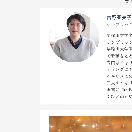
ラ
吉野亜矢子
ケンブリッ
早稲田大学
ケンブリッ
早稲田大学
で教鞭をと
専門はイギ
ティングに
イギリスで
二人をイギ
著書にThe 
くひとのた