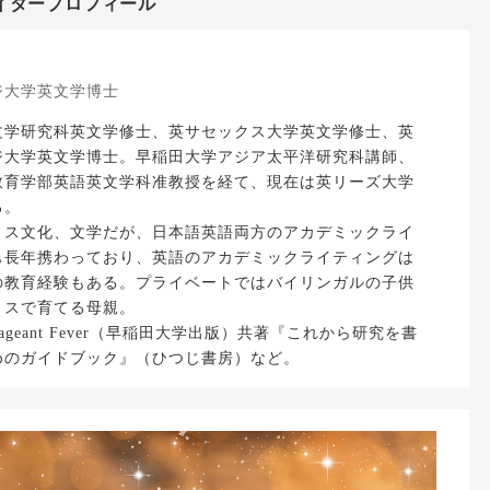
イタープロフィール
ジ大学英文学博士
文学研究科英文学修士、英サセックス大学英文学修士、英
ジ大学英文学博士。早稲田大学アジア太平洋研究科講師、
教育学部英語英文学科准教授を経て、現在は英リーズ大学
る。
リス文化、文学だが、日本語英語両方のアカデミックライ
も長年携わっており、英語のアカデミックライティングは
の教育経験もある。プライベートではバイリンガルの子供
リスで育てる母親。
Pageant Fever（早稲田大学出版）共著『これから研究を書
めのガイドブック』（ひつじ書房）など。