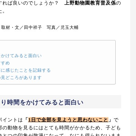
察すれば良いのでしょうか？
上野動物園教育普及係
の
た。
 取材・文／田中祥子 写真／児玉大輔
をかけてみると面白い
すすめ
際に感じたことを記録する
の見どころがあります
くり時間をかけてみると面白い
ポイントは
「
1日で全部を見ようと思わないこと
」
で
部の動物を見るにはとても時間がかかるため、子ども
ひとつの印象が散漫になって、なにも得られないまま