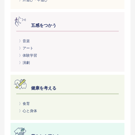
〉外遊び・中遊び
五感をつかう
〉音楽
〉アート
〉体験学習
〉演劇
健康を考える
〉食育
〉心と身体