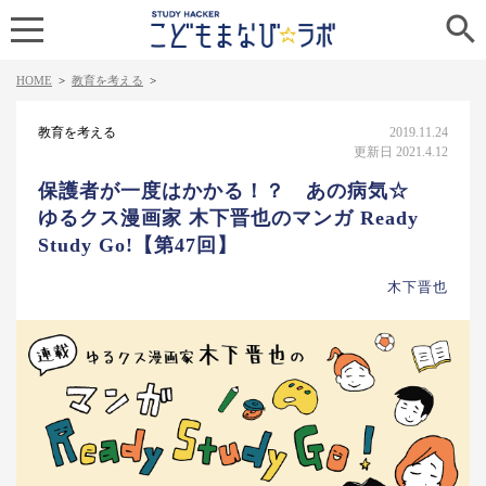

HOME
>
教育を考える
>
教育を考える
2019.11.24
更新日 2021.4.12
保護者が一度はかかる！？ あの病気☆
ゆるクス漫画家 木下晋也のマンガ Ready
Study Go!【第47回】
木下晋也