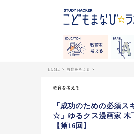
HOME
>
教育を考える
>
教育を考える
「成功のための必須スキ
☆」ゆるクス漫画家 木下晋也
【第16回】