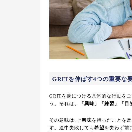
GRITを伸ばす4つの重要な
GRITを身につける具体的な行動を
う。それは、
「興味」「練習」「目
その意味は、
“
興味
を持ったことを反
す。途中失敗しても
希望
を失わず前