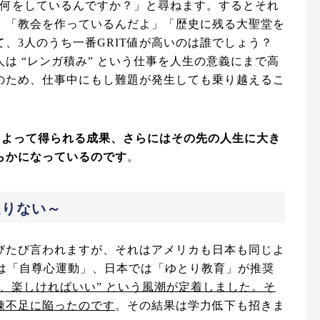
「何をしているんですか？」と尋ねます。するとそれ
」「教会を作っているんだよ」「歴史に残る大聖堂を
て、3人のうち一番GRIT値が高いのは誰でしょう？
は “レンガ積み” という仕事を人生の意義にまで高
のため、仕事中にもし難題が発生しても乗り越えるこ
によって得られる成果、さらにはその先の人生に大き
らかになっているのです
。
足りない～
びたび言われますが、それはアメリカも日本も同じよ
では「自尊心運動」、日本では「ゆとり教育」が推奨
、楽しければいい” という風潮が定着しました。そ
錬不足に陥ったのです
。その結果は学力低下も招きま