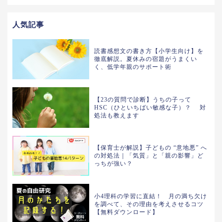
人気記事
読書感想文の書き方【小学生向け】を
徹底解説。夏休みの宿題がうまくい
く、低学年親のサポート術
【23の質問で診断】うちの子って
HSC（ひといちばい敏感な子）？ 対
処法も教えます
【保育士が解説】子どもの “意地悪” へ
の対処法｜「気質」と「親の影響」ど
っちが強い？
小4理科の学習に直結！ 月の満ち欠け
を調べて、その理由を考えさせるコツ
【無料ダウンロード】