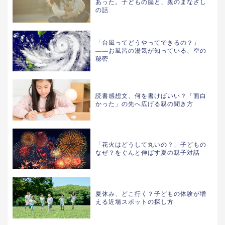
あった。子どもの脳と、親のまなざし
の話
「台風ってどうやってできるの？」
——お風呂の湯気が知っている、空の
秘密
読書感想文、何を書けばいい？「面白
かった」の先へ広げる親の聞き方
「花火はどうして丸いの？」子どもの
なぜ？をぐんと伸ばす夏の親子対話
夏休み、どこ行く？子どもの体験が増
える近場スポットの探し方