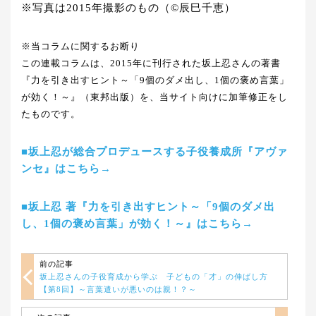
※写真は2015年撮影のもの（©辰巳千恵）
※当コラムに関するお断り
この連載コラムは、2015年に刊行された坂上忍さんの著書
『力を引き出すヒント～「9個のダメ出し、1個の褒め言葉」
が効く！～』（東邦出版）を、当サイト向けに加筆修正をし
たものです。
■坂上忍が総合プロデュースする子役養成所『アヴァ
ンセ』はこちら→
■坂上忍 著『力を引き出すヒント～「9個のダメ出
し、1個の褒め言葉」が効く！～』はこちら→
前の記事
坂上忍さんの子役育成から学ぶ 子どもの「才」の伸ばし方
【第8回】～言葉遣いが悪いのは親！？～