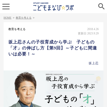

HOME
>
教育を考える
>
教育を考える
2018.4.26
更新日 2023.9.29
坂上忍さんの子役育成から学ぶ 子どもの
「才」の伸ばし方【第9回】～子どもに間違
いは必要！～
坂上忍