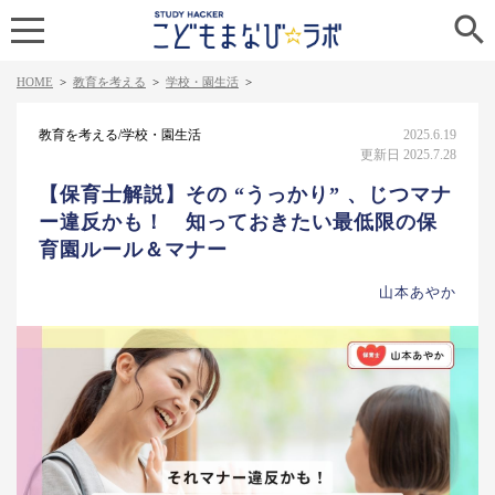

HOME
>
教育を考える
>
学校・園生活
>
教育を考える/学校・園生活
2025.6.19
更新日 2025.7.28
【保育士解説】その “うっかり” 、じつマナ
ー違反かも！ 知っておきたい最低限の保
育園ルール＆マナー
山本あやか