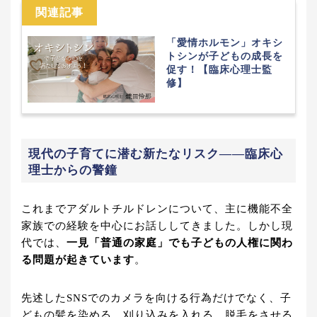
関連記事
「愛情ホルモン」オキシ
トシンが子どもの成長を
促す！【臨床心理士監
修】
現代の子育てに潜む新たなリスク——臨床心
理士からの警鐘
これまでアダルトチルドレンについて、主に機能不全
家族での経験を中心にお話ししてきました。しかし現
代では、
一見「普通の家庭」でも子どもの人権に関わ
る問題が起きています
。
先述したSNSでのカメラを向ける行為だけでなく、子
どもの髪を染める、刈り込みを入れる、脱毛をさせる