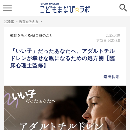

HOME
>
教育を考える
>
教育を考える/親自身のこと
2025.6.30
更新日 2025.8.8
「いい子」だったあなたへ。アダルトチル
ドレンが幸せな親になるための処方箋【臨
床心理士監修】
鎌田怜那