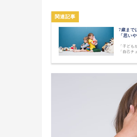
関連記事
7歳まで
「思いや
「子ども
「自己チ