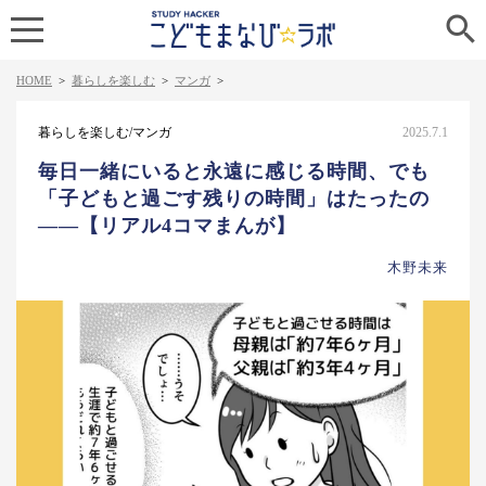

HOME
>
暮らしを楽しむ
>
マンガ
>
暮らしを楽しむ/マンガ
2025.7.1
毎日一緒にいると永遠に感じる時間、でも
「子どもと過ごす残りの時間」はたったの
——【リアル4コマまんが】
木野未来