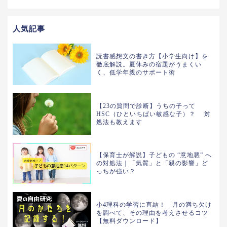
人気記事
読書感想文の書き方【小学生向け】を
徹底解説。夏休みの宿題がうまくい
く、低学年親のサポート術
【23の質問で診断】うちの子って
HSC（ひといちばい敏感な子）？ 対
処法も教えます
【保育士が解説】子どもの “意地悪” へ
の対処法｜「気質」と「親の影響」ど
っちが強い？
小4理科の学習に直結！ 月の満ち欠け
を調べて、その理由を考えさせるコツ
【無料ダウンロード】