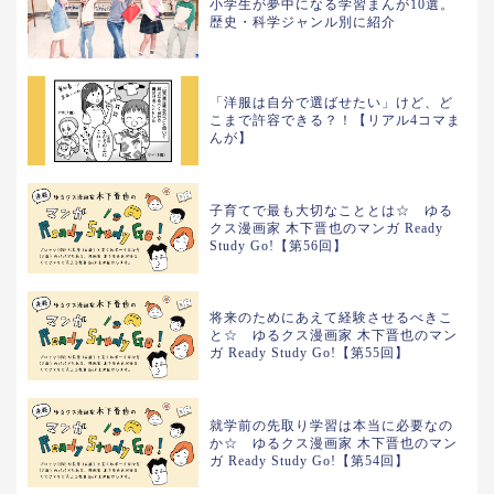
小学生が夢中になる学習まんが10選。
歴史・科学ジャンル別に紹介
「洋服は自分で選ばせたい」けど、ど
こまで許容できる？！【リアル4コマま
んが】
子育てで最も大切なこととは☆ ゆる
クス漫画家 木下晋也のマンガ Ready
Study Go!【第56回】
将来のためにあえて経験させるべきこ
と☆ ゆるクス漫画家 木下晋也のマン
ガ Ready Study Go!【第55回】
就学前の先取り学習は本当に必要なの
か☆ ゆるクス漫画家 木下晋也のマン
ガ Ready Study Go!【第54回】