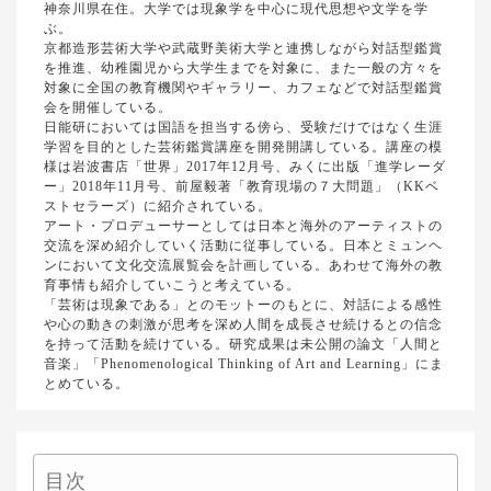
神奈川県在住。大学では現象学を中心に現代思想や文学を学
ぶ。
京都造形芸術大学や武蔵野美術大学と連携しながら対話型鑑賞
を推進、幼稚園児から大学生までを対象に、また一般の方々を
対象に全国の教育機関やギャラリー、カフェなどで対話型鑑賞
会を開催している。
日能研においては国語を担当する傍ら、受験だけではなく生涯
学習を目的とした芸術鑑賞講座を開発開講している。講座の模
様は岩波書店「世界」2017年12月号、みくに出版「進学レーダ
ー」2018年11月号、前屋毅著「教育現場の７大問題」（KKベ
ストセラーズ）に紹介されている。
アート・プロデューサーとしては日本と海外のアーティストの
交流を深め紹介していく活動に従事している。日本とミュンヘ
ンにおいて文化交流展覧会を計画している。あわせて海外の教
育事情も紹介していこうと考えている。
「芸術は現象である」とのモットーのもとに、対話による感性
や心の動きの刺激が思考を深め人間を成長させ続けるとの信念
を持って活動を続けている。研究成果は未公開の論文「人間と
音楽」「Phenomenological Thinking of Art and Learning」にま
とめている。
目次