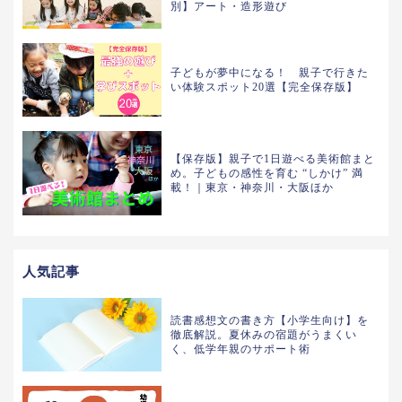
別】アート・造形遊び
子どもが夢中になる！ 親子で行きた
い体験スポット20選【完全保存版】
【保存版】親子で1日遊べる美術館まと
め。子どもの感性を育む “しかけ” 満
載！｜東京・神奈川・大阪ほか
人気記事
読書感想文の書き方【小学生向け】を
徹底解説。夏休みの宿題がうまくい
く、低学年親のサポート術