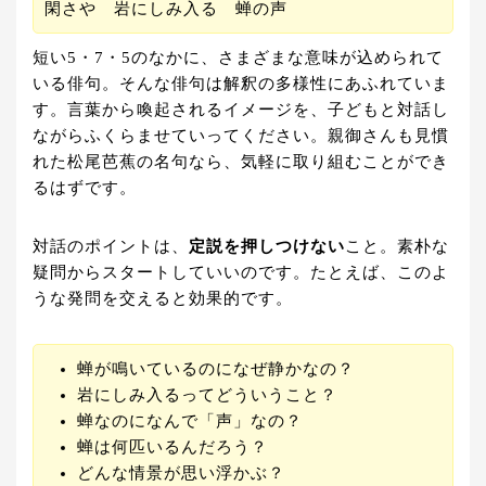
閑さや 岩にしみ入る 蝉の声
短い5・7・5のなかに、さまざまな意味が込められて
いる俳句。そんな俳句は解釈の多様性にあふれていま
す。言葉から喚起されるイメージを、子どもと対話し
ながらふくらませていってください。親御さんも見慣
れた松尾芭蕉の名句なら、気軽に取り組むことができ
るはずです。
対話のポイントは、
定説を押しつけない
こと。素朴な
疑問からスタートしていいのです。たとえば、このよ
うな発問を交えると効果的です。
蝉が鳴いているのになぜ静かなの？
岩にしみ入るってどういうこと？
蝉なのになんで「声」なの？
蝉は何匹いるんだろう？
どんな情景が思い浮かぶ？