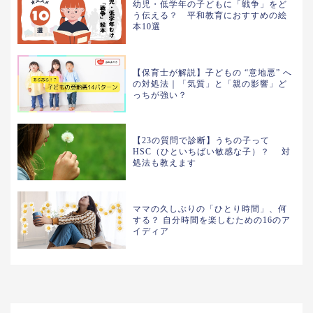
幼児・低学年の子どもに「戦争」をど
う伝える？ 平和教育におすすめの絵
本10選
【保育士が解説】子どもの “意地悪” へ
の対処法｜「気質」と「親の影響」ど
っちが強い？
【23の質問で診断】うちの子って
HSC（ひといちばい敏感な子）？ 対
処法も教えます
ママの久しぶりの「ひとり時間」、何
する？ 自分時間を楽しむための16のア
イディア