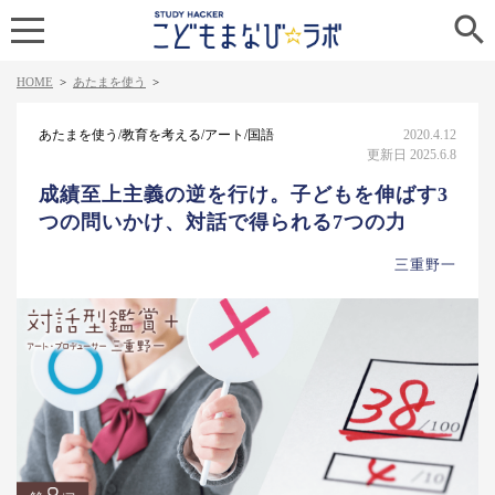

HOME
>
あたまを使う
>
あたまを使う/教育を考える/アート/国語
2020.4.12
更新日 2025.6.8
成績至上主義の逆を行け。子どもを伸ばす3
つの問いかけ、対話で得られる7つの力
三重野一