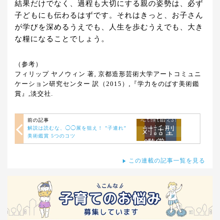
結果だけでなく、過程も大切にする親の姿勢は、必ず
子どもにも伝わるはずです。それはきっと、お子さん
が学びを深めるうえでも、人生を歩むうえでも、大き
な糧になることでしょう。
（参考）
フィリップ ヤノウィン 著, 京都造形芸術大学アートコミュニ
ケーション研究センター 訳（2015）,『学力をのばす美術鑑
賞』,淡交社.
前の記事
解説は読むな、◯◯展を狙え！ "子連れ”
美術鑑賞 5つのコツ
この連載の記事一覧を見る