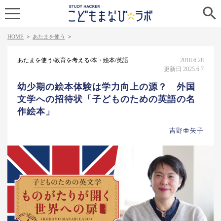

HOME
>
あたまを使う
>
あたまを使う/教育を考える/本・絵本/英語
2018.6.28
更新日 2025.6.7
幼少期の絵本体験は学力向上の源？ 外国
文学への招待状「子どものための英語の名
作絵本」
吉野亜矢子