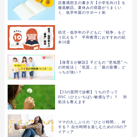
読書感想文の書き方【小学生向け】を
徹底解説。夏休みの宿題がうまくい
く、低学年親のサポート術
幼児・低学年の子どもに「戦争」をど
う伝える？ 平和教育におすすめの絵
本10選
【保育士が解説】子どもの “意地悪” へ
の対処法｜「気質」と「親の影響」ど
っちが強い？
【23の質問で診断】うちの子って
HSC（ひといちばい敏感な子）？ 対
処法も教えます
ママの久しぶりの「ひとり時間」、何
する？ 自分時間を楽しむための16のア
イディア