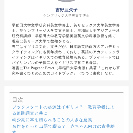
吉野亜矢子
ケンブリッジ大学英文学博士
早稲田大学文学研究科英文学修士、英サセックス大学英文学修
士、英ケンブリッジ大学英文学博士。早稲田大学アジア太平洋
研究科講師、早稲田大学教育学部英語英文学科准教授を経て、
現在は英リーズ大学で教鞭をとる。
専門はイギリス文化、文学だが、日本語英語両方のアカデミッ
クライティングにも長年携わっており、英語のアカデミックラ
イティングはイギリスでの教育経験もある。プライベートでは
バイリンガルの子供二人をイギリスで育てる母親。
著書にThe Pageant Fever（早稲田大学出版）共著『これから研
究を書くひとのためのガイドブック』（ひつじ書房）など。
目次
ブックスタートの起源はイギリス？ 教育学者によ
る追跡調査と共に
幼少期に本を贈られることの大きな意義
名作をたった12語で綴る？ 赤ちゃん向けの古典絵
本