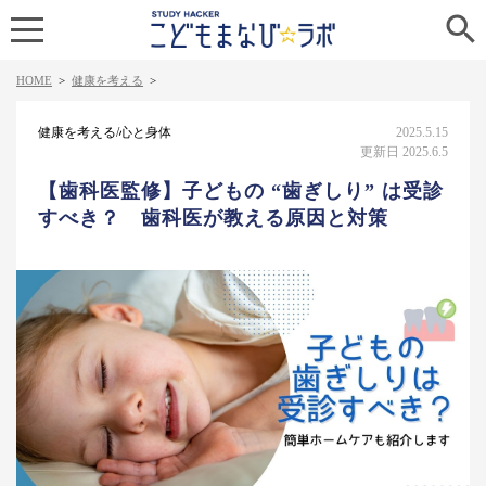

HOME
>
健康を考える
>
健康を考える/心と身体
2025.5.15
更新日 2025.6.5
【歯科医監修】子どもの “歯ぎしり” は受診
すべき？ 歯科医が教える原因と対策