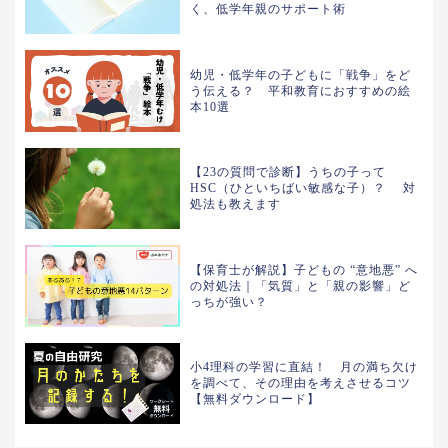
く、低学年親のサポート術
幼児・低学年の子どもに「戦争」をど
う伝える？ 平和教育におすすめの絵
本10選
【23の質問で診断】うちの子って
HSC（ひといちばい敏感な子）？ 対
処法も教えます
【保育士が解説】子どもの “意地悪” へ
の対処法｜「気質」と「親の影響」ど
っちが強い？
小4理科の学習に直結！ 月の満ち欠け
を調べて、その理由を考えさせるコツ
【無料ダウンロード】