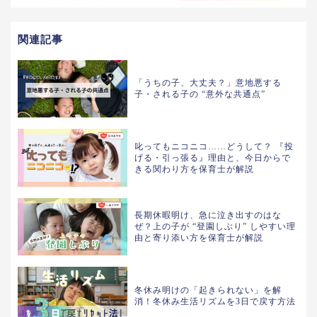
関連記事
「うちの子、大丈夫？」意地悪する
子・される子の “意外な共通点”
叱ってもニコニコ……どうして？ 『投
げる・引っ張る』理由と、今日からで
きる関わり方を保育士が解説
長期休暇明け、急に泣き出すのはな
ぜ？上の子が “登園しぶり” しやすい理
由と寄り添い方を保育士が解説
冬休み明けの「起きられない」を解
消！冬休み生活リズムを3日で戻す方法