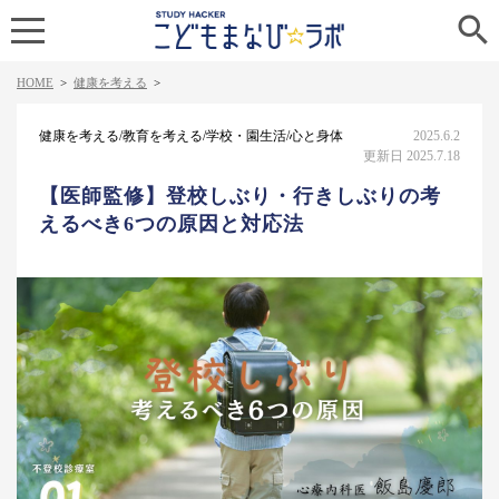

HOME
>
健康を考える
>
健康を考える/教育を考える/学校・園生活/心と身体
2025.6.2
更新日 2025.7.18
【医師監修】登校しぶり・行きしぶりの考
えるべき6つの原因と対応法