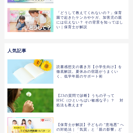
「どうして教えてくれないの？」保育
園で起きたケンカやケガ、加害児の親
には伝えない？ その背景を知ってほし
い｜保育士が解説
人気記事
読書感想文の書き方【小学生向け】を
徹底解説。夏休みの宿題がうまくい
く、低学年親のサポート術
【23の質問で診断】うちの子って
HSC（ひといちばい敏感な子）？ 対
処法も教えます
【保育士が解説】子どもの “意地悪” へ
の対処法｜「気質」と「親の影響」ど