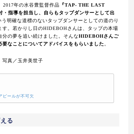
、2017年の水谷豊監督作品
『TAP- THE LAST
付・指導を担当し、自らもタップダンサーとして出
いう明確な道標のないタップダンサーとしての道のり
す。若かりし日のHIDEBOHさんは、タップの本場
自分の夢を追い続けました。そんな
HIDEBOHさんご
必要なことについてアドバイスをもらいました
。
 写真／玉井美世子
アピールが不可欠
変える