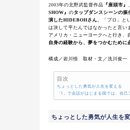
2003年の北野武監督作品
『座頭市』
SHOW』
の
タップダンスシーンの振
演したHIDEBOHさん
。「プロ」と
は決して平たんではなかったと言いま
アメリカ・ニューヨークへと行き、
自身の経験から、夢をつかむために
構成／岩川悟 取材・文／洗川俊一
目次
ちょっとした勇気が人生を変える
「I」で会話がはじまる国では、自己
ちょっとした勇気が人生を