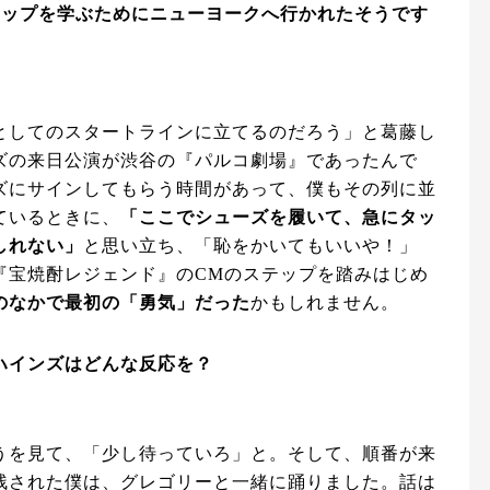
にタップを学ぶためにニューヨークへ行かれたそうです
。
としてのスタートラインに立てるのだろう」と葛藤し
ズの来日公演が渋谷の『パルコ劇場』であったんで
ズにサインしてもらう時間があって、僕もその列に並
ているときに、
「ここでシューズを履いて、急にタッ
しれない」
と思い立ち、「恥をかいてもいいや！」
『宝焼酎レジェンド』のCMのステップを踏みはじめ
のなかで最初の「勇気」だった
かもしれません。
ハインズはどんな反応を？
うを見て、「少し待っていろ」と。そして、順番が来
残された僕は、グレゴリーと一緒に踊りました。話は