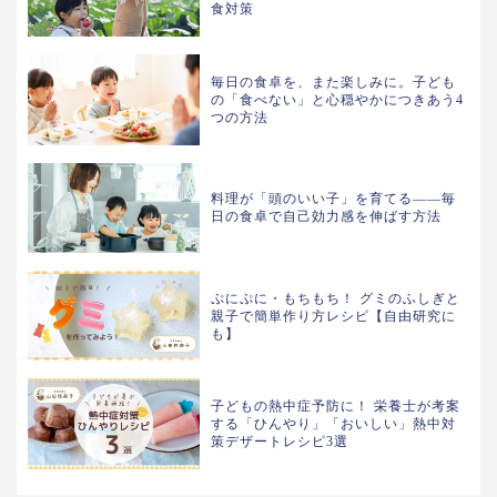
食対策
毎日の食卓を、また楽しみに。子ども
の「食べない」と心穏やかにつきあう4
つの方法
料理が「頭のいい子」を育てる――毎
日の食卓で自己効力感を伸ばす方法
ぷにぷに・もちもち！ グミのふしぎと
親子で簡単作り方レシピ【自由研究に
も】
子どもの熱中症予防に！ 栄養士が考案
する「ひんやり」「おいしい」熱中対
策デザートレシピ3選