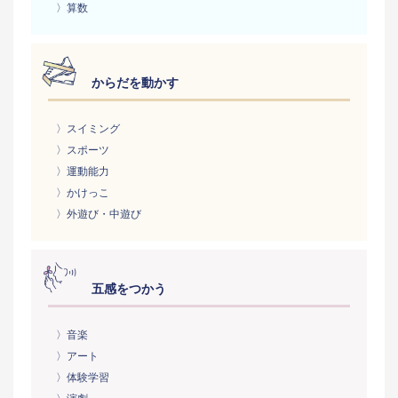
〉算数
からだを動かす
〉スイミング
〉スポーツ
〉運動能力
〉かけっこ
〉外遊び・中遊び
五感をつかう
〉音楽
〉アート
〉体験学習